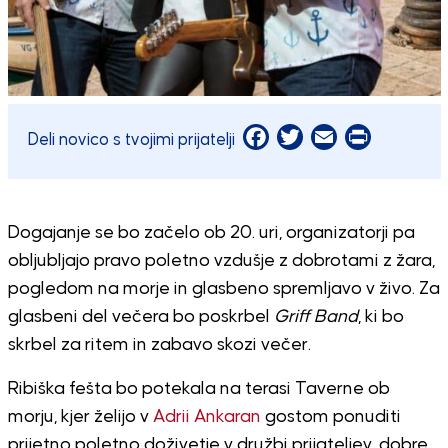
Facebook
Twitter
Email
Print
Deli novico s tvojimi prijatelji
Dogajanje se bo začelo ob 20. uri, organizatorji pa
obljubljajo pravo poletno vzdušje z dobrotami z žara,
pogledom na morje in glasbeno spremljavo v živo. Za
glasbeni del večera bo poskrbel
Griff Band
, ki bo
skrbel za ritem in zabavo skozi večer.
Ribiška fešta bo potekala na terasi Taverne ob
morju, kjer želijo v
Adrii Ankaran
gostom ponuditi
prijetno poletno doživetje v družbi prijateljev, dobre