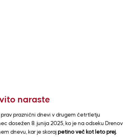
vito naraste
 prav praznični dnevi v drugem četrtletju
unec dosežen 8. junija 2025, ko je na odseku Drenov
em dnevu, kar je skoraj
petino več kot leto prej.