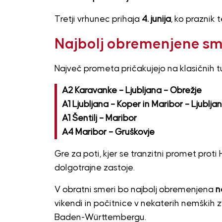
Tretji vrhunec prihaja
4. junija
, ko praznik
Najbolj obremenjene sm
Največ prometa pričakujejo na klasičnih tur
A2 Karavanke – Ljubljana – Obrežje
A1 Ljubljana – Koper in Maribor – Ljublja
A1 Šentilj – Maribor
A4 Maribor – Gruškovje
Gre za poti, kjer se tranzitni promet proti
dolgotrajne zastoje.
V obratni smeri bo najbolj obremenjena
n
vikendi in počitnice v nekaterih nemških
Baden-Württembergu.