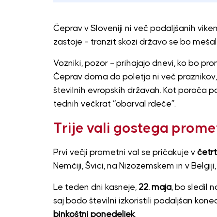
Čeprav v Sloveniji ni več podaljšanih vik
zastoje – tranzit skozi državo se bo meš
Vozniki, pozor – prihajajo dnevi, ko bo pr
Čeprav doma do poletja ni več praznikov,
številnih evropskih državah. Kot poroča p
tednih večkrat “obarval rdeče”.
Trije vali gostega prome
Prvi večji prometni val se pričakuje v
četrt
Nemčiji, Švici, na Nizozemskem in v Belgiji
Le teden dni kasneje,
22. maja
, bo sledil 
saj bodo številni izkoristili podaljšan ko
binkoštni ponedeljek
.