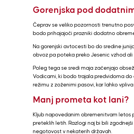
Gorenjska pod dodatnim
Čeprav se veliko pozornosti trenutno pos
bodo prihajajoči prazniki dodatno obremen
Na gorenjski avtocesti bo do sredine juni
obvoz pa poteka preko Jesenic vzhod ali 
Poleg tega se sredi maja začenjajo obse
Vodicami, ki bodo trajala predvidoma d
režimu z zoženimi pasovi, kar lahko vpliva
Manj prometa kot lani?
Kljub napovedanim obremenitvam letos prič
preteklih letih. Razlogi naj bi bili zgodne
negotovost v nekaterih državah.