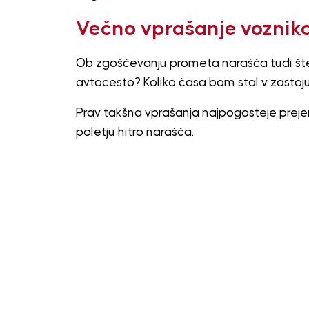
Večno vprašanje voznik
Ob zgoščevanju prometa narašča tudi števi
avtocesto? Koliko časa bom stal v zastoju
Prav takšna vprašanja najpogosteje prejem
poletju hitro narašča.