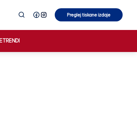
Preglej tiskane izdaje
Preglej tiskane izdaje
E
TRENDI