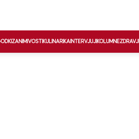
ODKI
ZANIMIVOSTI
KULINARIKA
INTERVJUJI
KOLUMNE
ZDRAVJ