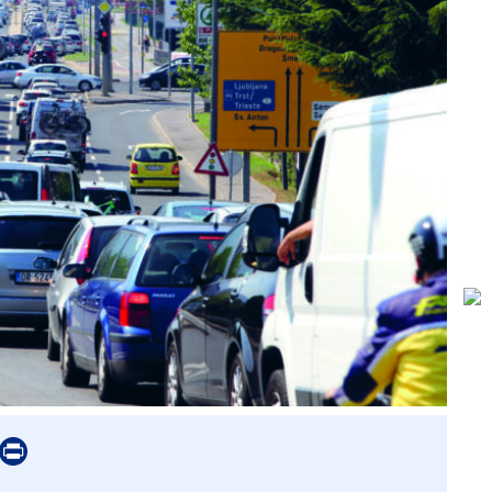
er
mail
Print