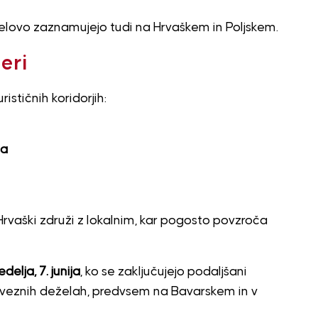
 telovo zaznamujejo tudi na Hrvaškem in Poljskem.
eri
ističnih koridorjih:
na
 Hrvaški združi z lokalnim, kar pogosto povzroča
edelja, 7. junija
, ko se zaključujejo podaljšani
 zveznih deželah, predvsem na Bavarskem in v