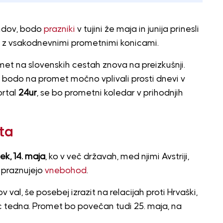
endov, bodo
prazniki
v tujini že maja in junija prinesli
al z vsakodnevnimi prometnimi konicami.
omet na slovenskih cestah znova na preizkušnji.
 bodo na promet močno vplivali prosti dnevi v
ortal
24ur
, se bo prometni koledar v prihodnjih
ta
ek, 14. maja
, ko v več državah, med njimi Avstriji,
, praznujejo
vnebohod
.
nov val, še posebej izrazit na relacijah proti Hrvaški,
nec tedna. Promet bo povečan tudi 25. maja, na