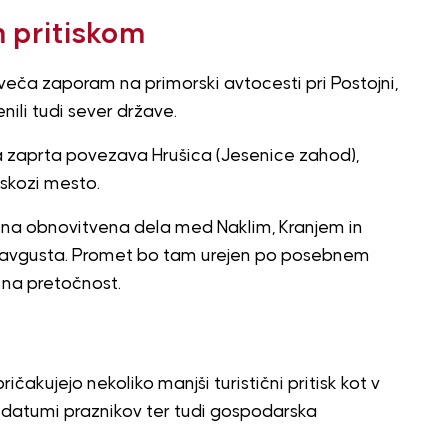
 pritiskom
veča zaporam na primorski avtocesti pri Postojni,
ili tudi sever države.
ja zaprta povezava Hrušica (Jesenice zahod),
skozi mesto.
žna obnovitvena dela med Naklim, Kranjem in
o avgusta. Promet bo tam urejen po posebnem
 na pretočnost.
akujejo nekoliko manjši turistični pritisk kot v
jši datumi praznikov ter tudi gospodarska