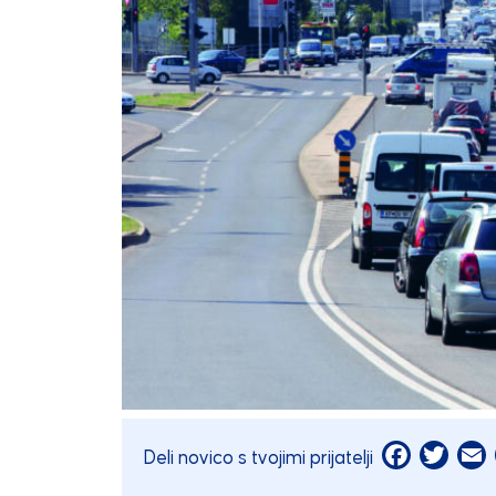
Facebook
Twitt
E
Deli novico s tvojimi prijatelji