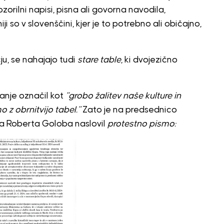
zorilni napisi, pisna ali govorna navodila,
ji so v slovenščini, kjer je to potrebno ali običajno,
ju, se nahajajo tudi
stare table
, ki dvojezično
anje označil kot
“grobo žalitev naše kulture in
 z obrnitvijo tabel.”
Zato je na predsednico
ka Roberta Goloba naslovil
protestno pismo: