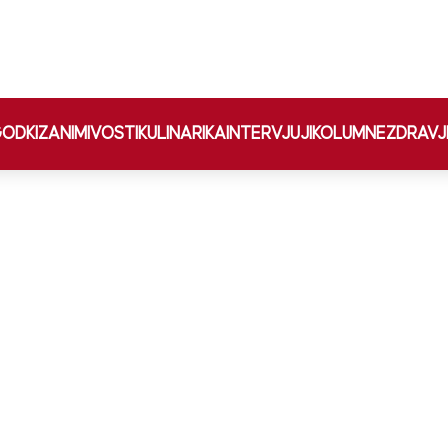
ODKI
ZANIMIVOSTI
KULINARIKA
INTERVJUJI
KOLUMNE
ZDRAVJ