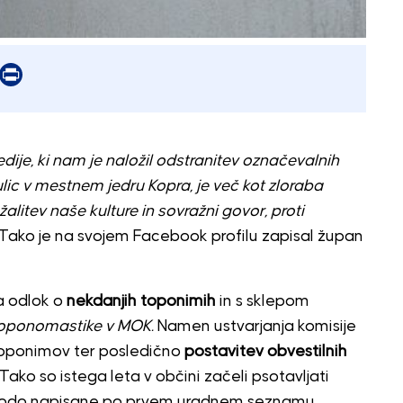
er
mail
Print
ije, ki nam je naložil odstranitev označevalnih
ulic v mestnem jedru Kopra, je več kot zloraba
alitev naše kulture in sovražni govor, proti
Tako je na svojem Facebook profilu zapisal župan
a odlok o
nekdanjih toponimih
in s sklepom
toponomastike v MOK.
Namen ustvarjanja komisije
h toponimov ter posledično
postavitev obvestilnih
Tako so istega leta v občini začeli psotavljati
da bodo napisane po prvem uradnem seznamu