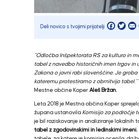
Facebook
Twitt
E
Deli novico s tvojimi prijatelji
”Odločba Inšpektorata RS za kulturo in med
tabel z navedbo historičnih imen trgov in 
Zakona o javni rabi slovenščine. Je groba ž
kateremu protestiramo z obrnitvijo tabel.”
Mestne občine Koper
Aleš Bržan.
Leta 2018 je Mestna občina Koper sprejel
župana ustanovila
Komisijo za področje 
je bil raziskovanje in analiziranje lokalni
tabel z zgodovinskimi in ledinskimi imeni.
tabele, za katere je komisija ocenila, 