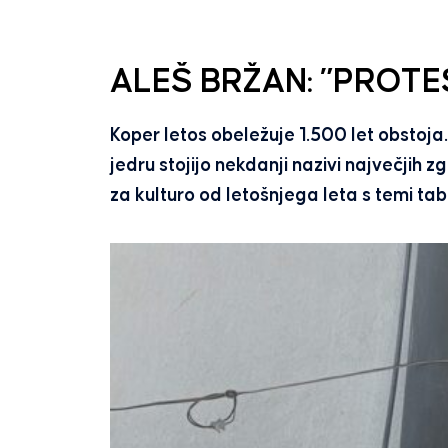
ALEŠ BRŽAN: ”PROT
Koper letos obeležuje 1.500 let obstoj
jedru stojijo nekdanji nazivi največjih 
za kulturo od letošnjega leta s temi tabl