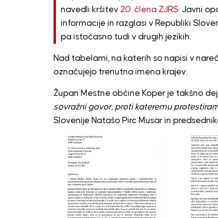
navedli kršitev
20. člena ZJRS:
Javni opo
informacije in razglasi v Republiki Sloveni
pa istočasno tudi v drugih jezikih.
Nad tabelami, na katerih so napisi v nareč
označujejo trenutna imena krajev.
Župan Mestne občine Koper je takšno dej
sovražni govor, proti kateremu protestiramo
Slovenije Natašo Pirc Musar in predsedni