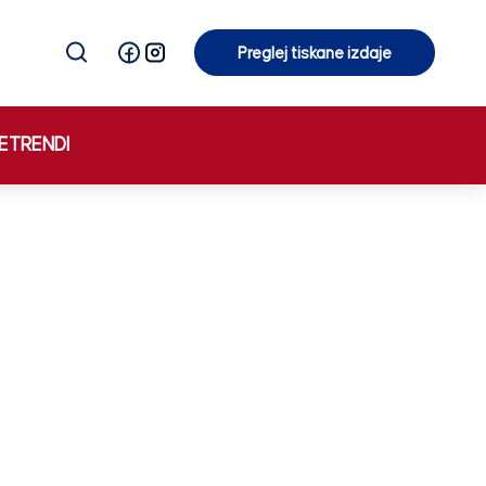
Preglej tiskane izdaje
Preglej tiskane izdaje
E
TRENDI