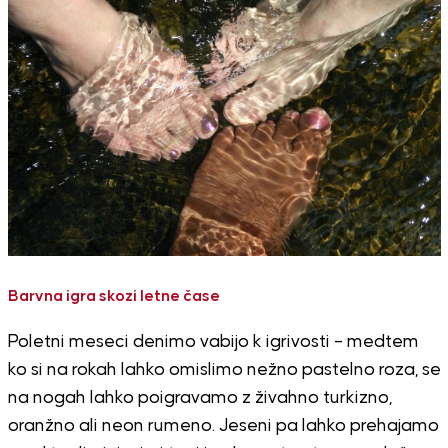
Barvna igra skozi letne čase
Poletni meseci denimo vabijo k igrivosti – medtem
ko si na rokah lahko omislimo nežno pastelno roza, se
na nogah lahko poigravamo z živahno turkizno,
oranžno ali neon rumeno. Jeseni pa lahko prehajamo