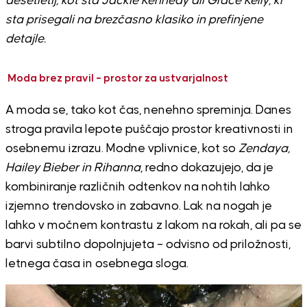
desetletij, kot sta Jackie Kennedy ali Grace Kelly, ki
sta prisegali na brezčasno klasiko in prefinjene
detajle.
Moda brez pravil – prostor za ustvarjalnost
A moda se, tako kot čas, nenehno spreminja. Danes
stroga pravila lepote puščajo prostor kreativnosti in
osebnemu izrazu. Modne vplivnice, kot so
Zendaya,
Hailey Bieber in Rihanna
, redno dokazujejo, da je
kombiniranje različnih odtenkov na nohtih lahko
izjemno trendovsko in zabavno. Lak na nogah je
lahko v močnem kontrastu z lakom na rokah, ali pa se
barvi subtilno dopolnjujeta – odvisno od priložnosti,
letnega časa in osebnega sloga.