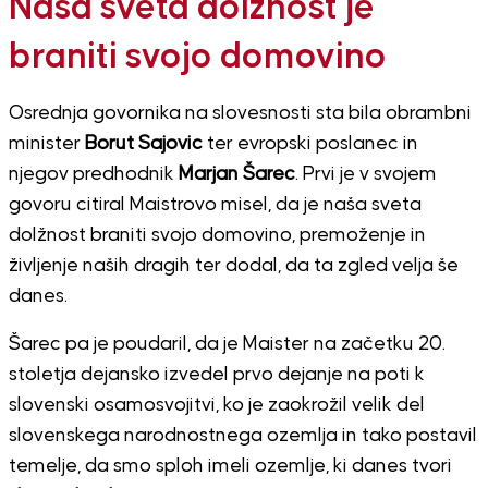
Naša sveta dolžnost je
braniti svojo domovino
Osrednja govornika na slovesnosti sta bila obrambni
minister
Borut Sajovic
ter evropski poslanec in
njegov predhodnik
Marjan Šarec
. Prvi je v svojem
govoru citiral Maistrovo misel, da je naša sveta
dolžnost braniti svojo domovino, premoženje in
življenje naših dragih ter dodal, da ta zgled velja še
danes.
Šarec pa je poudaril, da je Maister na začetku 20.
stoletja dejansko izvedel prvo dejanje na poti k
slovenski osamosvojitvi, ko je zaokrožil velik del
slovenskega narodnostnega ozemlja in tako postavil
temelje, da smo sploh imeli ozemlje, ki danes tvori