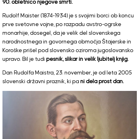
90. obletnico njegove smrti.
Rudolf Maister (1874-1934) je s svojimi borci ob koncu
prve svetovne vojne, po razpadu avstro-ogrske
monarhije, dosegel, da je velik del slovenskega
narodnostnega in govornega območja Štajerske in
Koroške prišel pod slovensko oziroma jugoslovansko
upravo. Bil je tudi
pesnik, slikar in velik ljubitelj knjig.
Dan Rudolfa Maistra, 23. november, je od leta 2005
slovenski državni praznik, ki pa
ni dela prost dan.