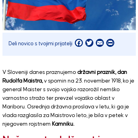
Facebook
Twitter
Email
Print
Deli novico s tvojimi prijatelji
V Sloveniji danes praznujemo
državni praznik, dan
Rudolfa Maistra,
v spomin na 23. november 1918, ko je
general Maister s svojo vojsko razorožil nemško
varnostno stražo ter prevzel vojaško oblast v
Mariboru. Osrednja državna proslava v letu, ki ga je
vlada razglasila za Maistrovo leto, je bila v petek v
njegovem rojstnem
Kamniku.