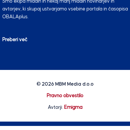
Smo ekipa mladih in nekaj manj mladih novinarjev in
avtorjev, ki skupaj ustvarjamo vsebine portala in časopisa
OBALAplus.
Preberi več
© 2026
MBM Media d.o.o
Pravno obvestilo
Avtorji:
Emigma