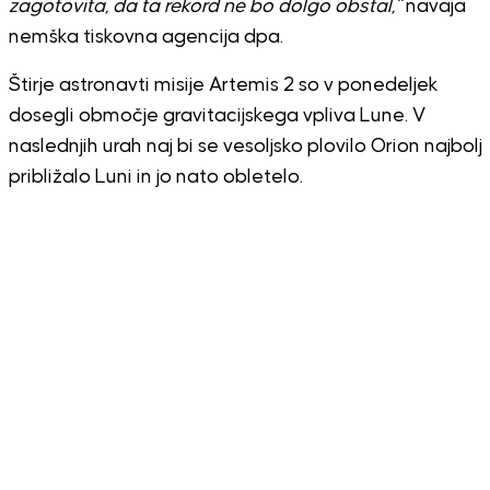
zagotovita, da ta rekord ne bo dolgo obstal,”
navaja
nemška tiskovna agencija dpa.
Štirje astronavti misije Artemis 2 so v ponedeljek
dosegli območje gravitacijskega vpliva Lune. V
naslednjih urah naj bi se vesoljsko plovilo Orion najbolj
približalo Luni in jo nato obletelo.