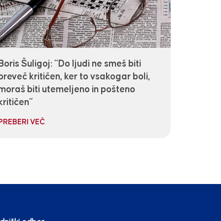
Boris Šuligoj: “Do ljudi ne smeš biti
preveč kritičen, ker to vsakogar boli,
moraš biti utemeljeno in pošteno
kritičen”
PREBERI VEČ