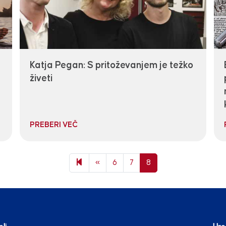
Katja Pegan: S pritoževanjem je težko
živeti
PREBERI VEČ
Previous page
«
6
7
8