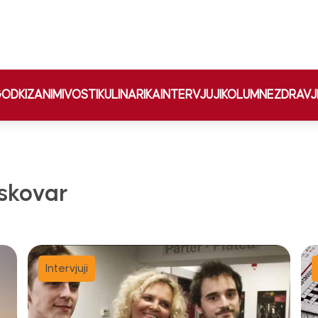
ODKI
ZANIMIVOSTI
KULINARIKA
INTERVJUJI
KOLUMNE
ZDRAVJ
skovar
Intervjuji