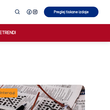
Preglej tiskane izdaje
Preglej tiskane izdaje
E
TRENDI
Intervjuji