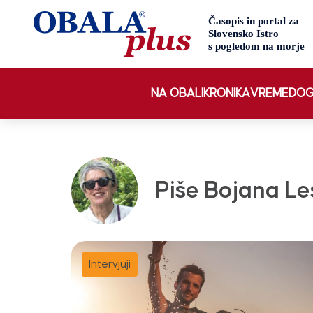
NA OBALI
KRONIKA
VREME
DOG
Piše Bojana Le
Intervjuji