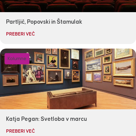
Partljič, Popovski in Štamulak
PREBERI VEČ
Kolumne
Katja Pegan: Svetloba v marcu
PREBERI VEČ