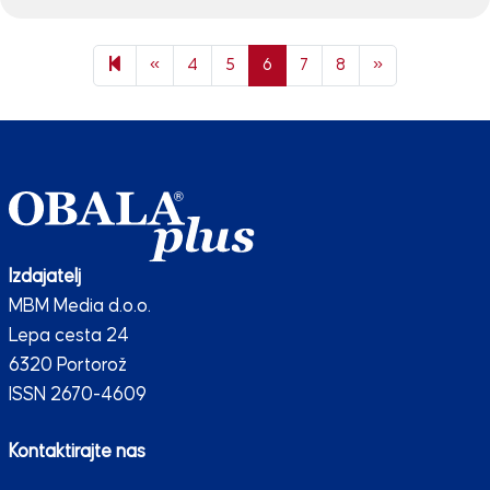
Previous page
Next page
«
4
5
6
7
8
»
Izdajatelj
MBM Media d.o.o.
Lepa cesta 24
6320 Portorož
ISSN 2670-4609
Kontaktirajte nas