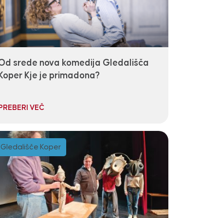
Od srede nova komedija Gledališča
Koper Kje je primadona?
PREBERI VEČ
Gledališče Koper