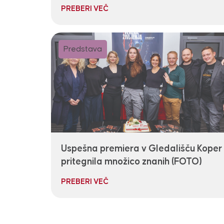
PREBERI VEČ
Predstava
Uspešna premiera v Gledališču Koper
pritegnila množico znanih (FOTO)
PREBERI VEČ