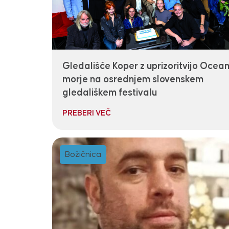
Gledališče Koper z uprizoritvijo Ocea
morje na osrednjem slovenskem
gledališkem festivalu
PREBERI VEČ
Božičnica