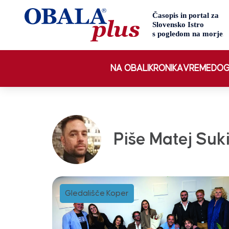
NA OBALI
KRONIKA
VREME
DOG
Piše Matej Suk
Gledališče Koper