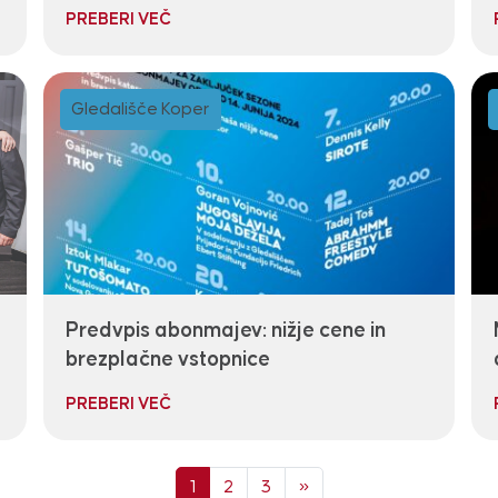
PREBERI VEČ
Gledališče Koper
Predvpis abonmajev: nižje cene in
brezplačne vstopnice
PREBERI VEČ
Next page
1
2
3
»