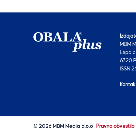
Izdajate
MBM Me
Lepa c
6320 P
ISSN 
Kontakt
© 2026
MBM Media d.o.o
Pravno obvestilo