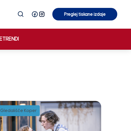
Preglej tiskane izdaje
Preglej tiskane izdaje
E
TRENDI
Gledališče Koper