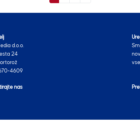
lj
Ure
dia d.o.o.
Smo
esta 24
nov
ortorož
vse
2670-4609
irajte nas
Pre