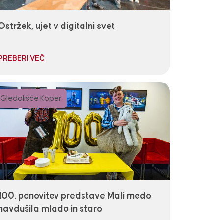
Ostržek, ujet v digitalni svet
PREBERI VEČ
Gledališče Koper
100. ponovitev predstave Mali medo
navdušila mlado in staro