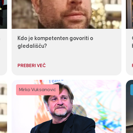
n
Kdo je kompetenten govoriti o
gledališču?
PREBERI VEČ
Mirko Vuksanović