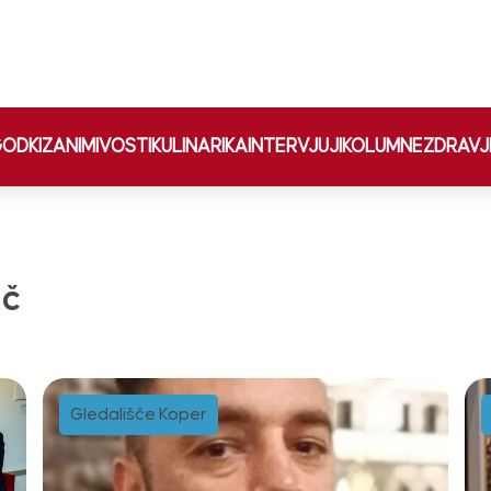
ODKI
ZANIMIVOSTI
KULINARIKA
INTERVJUJI
KOLUMNE
ZDRAVJ
ič
Gledališče Koper