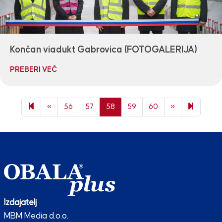
Končan viadukt Gabrovica (FOTOGALERIJA)
PREBERI VEČ
Previous page
Next page
75
«
56
57
58
59
60
»
Izdajatelj
MBM Media d.o.o.