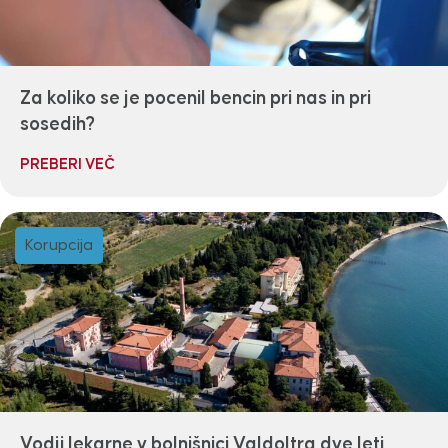
Za koliko se je pocenil bencin pri nas in pri
sosedih?
PREBERI VEČ
Korupcija
Vodji lekarne v bolnišnici Valdoltra dve leti