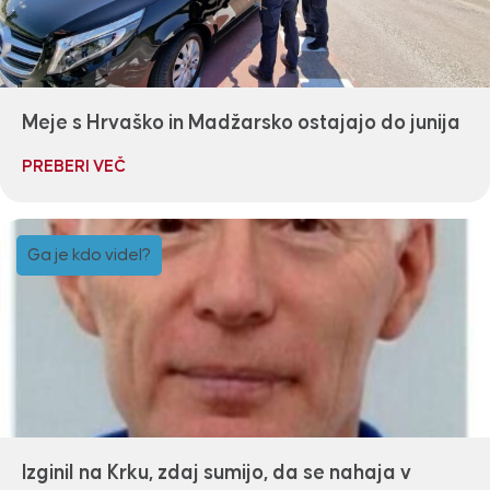
Meje s Hrvaško in Madžarsko ostajajo do junija
PREBERI VEČ
Ga je kdo videl?
Izginil na Krku, zdaj sumijo, da se nahaja v