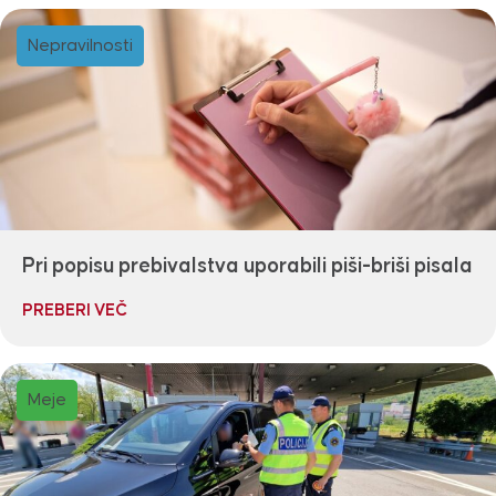
Nepravilnosti
Pri popisu prebivalstva uporabili piši-briši pisala
PREBERI VEČ
Meje