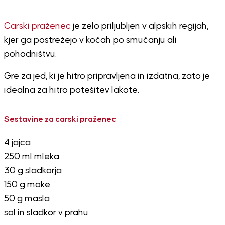
Carski praženec
je zelo priljubljen v alpskih regijah,
kjer ga postrežejo v kočah po smučanju ali
pohodništvu.
Gre za jed, ki je hitro pripravljena in izdatna, zato je
idealna za hitro potešitev lakote.
Sestavine za carski praženec
4 jajca
250 ml mleka
30 g sladkorja
150 g moke
50 g masla
sol in sladkor v prahu