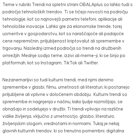
Teme v rubriki Trendi na spletni strani OBALAplus so lahko tudi s
področja tehnoloških trendov. Ti se tičejo novosti na področju
tehnologije, kot so najnovejši pametni telefoni, aplikacije ali
tehnološke inovacije. Lahko gre za ekonomske trende, torej
usmeritve v gospodarstvu, kot so naraščajoče ali padajoče
cene nepremičnin, priljubljenost kriptovalut ali spremembe v
trgovanju. Naslednji izmed področja so trendi na družbenih
omrežjih. Mednje sodijo teme, izzivi ali meme-ji, ki se širijo po
platformah, kot so Instagram, TikTok ali Twitter.
Nezanemarljivi so tudi kulturni trendi, med njimi denimo
spremembe v glasbi, filmu, umetnosti ali literaturi, ki postanejo
priljubljene ali vplivne v določenem obdobju. Kulturni trendi so
spremembe in nagnjenja v načinu, kako ljudje razmišljajo, se
obnašajo in sodelujejo v družbi. Ti trendi vplivajo na različne
vidike življenja, vključno z umetnostjo, glasbo, literaturo,
življenjskim slogom, vrednotami in normami. Tukaj je nekaj
glavnih kulturnih trendov, ki so trenutno pomembni: digitalna