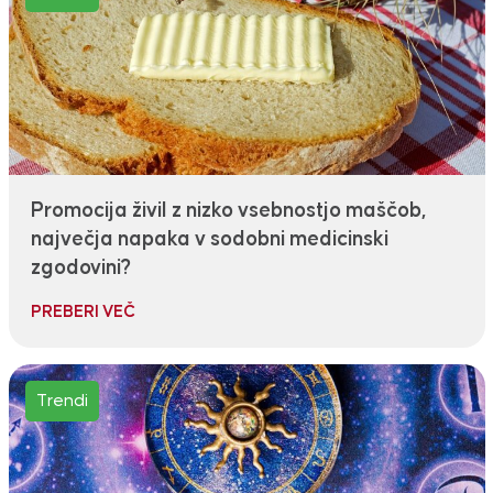
Promocija živil z nizko vsebnostjo maščob,
največja napaka v sodobni medicinski
zgodovini?
PREBERI VEČ
Trendi