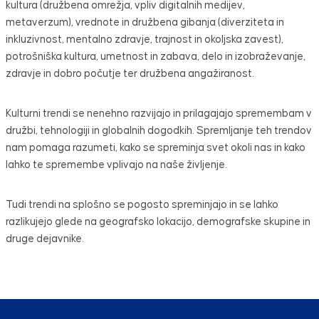
kultura (družbena omrežja, vpliv digitalnih medijev,
metaverzum), vrednote in družbena gibanja (diverziteta in
inkluzivnost, mentalno zdravje, trajnost in okoljska zavest),
potrošniška kultura, umetnost in zabava, delo in izobraževanje,
zdravje in dobro počutje ter družbena angažiranost.
Kulturni trendi se nenehno razvijajo in prilagajajo spremembam v
družbi, tehnologiji in globalnih dogodkih. Spremljanje teh trendov
nam pomaga razumeti, kako se spreminja svet okoli nas in kako
lahko te spremembe vplivajo na naše življenje.
Tudi trendi na splošno se pogosto spreminjajo in se lahko
razlikujejo glede na geografsko lokacijo, demografske skupine in
druge dejavnike.