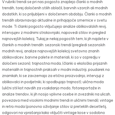
V rubriki trendi se pri nas pogosto znajdejo članki o modnih
trendih, torej določenih stilih oblačil, barvnih vzorcih ali modnih
dodatkih, ki so priljubljeni v določenem obdobju. Članki o modnih
trendih obravnavajo aktualne in prihajajoče smernice v svetu
mode. Ti članki pogosto vključujejo analize oblikovalskih revij,
intervjujev z modnimi strokovnjaki, napovedi stilov in pregled
najnovejših kolekcij. Tukaj je nekaj pogostih tem, ki jih najdete v
člankih o modnih trendih: sezonski trendi (pregledi sezonskih
modnih revij, analize najnovejših kolekcij svetovno znanih
oblikovalcev, barvne palete in materiali, ki so v ospredju v
določeni sezoni); trajnostna moda, (članki o ekološko prijaznih
materialih in trajnostnih praksah v modni industriji, poudarek na
znamkah, ki se zavzemajo za etično proizvodnjo, intervjuji z
oblikovalci in podjetniki, ki spodbujajo trajnost); ulična moda
(ulični stil kot navdih za vsakdanjo modo, fotoreportaže in
analize trendov, ki jih nosijo vplivne osebe in zvezdniki na ulicah,
povezava med visokimi modnimi trendi in uličnimi trendi); vintage
in retro moda (ponovno oživljanje stilov iz preteklih desetletij,
odgovori na vprašanja kako vključiti vintage kose v sodobno