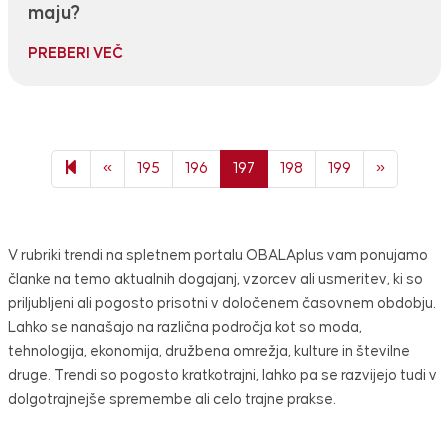
maju?
PREBERI VEČ
Previous page
Next pag
«
195
196
197
198
199
»
V rubriki trendi na spletnem portalu OBALAplus vam ponujamo
članke na temo aktualnih dogajanj, vzorcev ali usmeritev, ki so
priljubljeni ali pogosto prisotni v določenem časovnem obdobju.
Lahko se nanašajo na različna področja kot so moda,
tehnologija, ekonomija, družbena omrežja, kulture in številne
druge. Trendi so pogosto kratkotrajni, lahko pa se razvijejo tudi v
dolgotrajnejše spremembe ali celo trajne prakse.