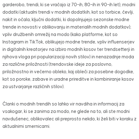
garderobo, trendi, ki se vračajo iz 70-ih, 80-ih in 90-ih let); modni
dodatki (aktualni trendi v modnih dodatkih, kot so torbice, čevlji,
nakit in očala, ključni dodatki, ki dopolnjujejo sezonske modne
trende in novosti v oblikovanju in materialih modnih dodatkov);
vpliv družbenih omrežij na modo (kako platforme, kot so
Instagram in TikTok, oblikujejo modne trende, vpliv influenserjev
in digitalnih kreatorjev na izbiro modnih kosov ter trendsetterji in
njihova vloga pri popularizaciji novih stilov) in nenazadnje moda
za različne priložnosti (trendovske ideje za poslovno,
priložnostno in večerno obleko, kaj obleči za posebne dogodke,
kot so poroke, zabave in uradne prireditve in kombiniranje kosov
za ustvarjanje različnih stilov).
Članki o modnih trendih so lahko vir navdiha in informacij za
vsakogar, ki se zanima za modo, ne glede na to, ali ste modni
navdušenec, oblikovalec ali preprosto nekdo, ki želi biti v koraku z
aktualnimi smernicami.