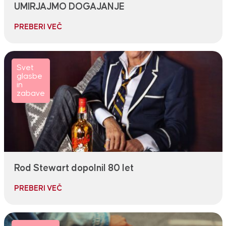
UMIRJAJMO DOGAJANJE
PREBERI VEČ
Svet
glasbe
in
zabave
Rod Stewart dopolnil 80 let
PREBERI VEČ