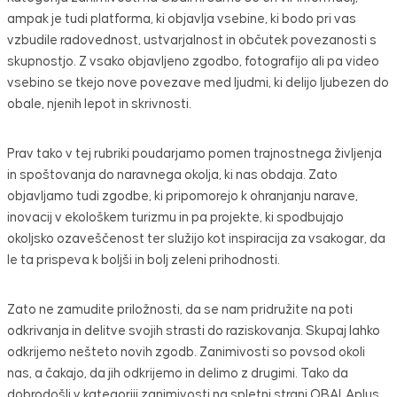
ampak je tudi platforma, ki objavlja vsebine, ki bodo pri vas
vzbudile radovednost, ustvarjalnost in občutek povezanosti s
skupnostjo. Z vsako objavljeno zgodbo, fotografijo ali pa video
vsebino se tkejo nove povezave med ljudmi, ki delijo ljubezen do
obale, njenih lepot in skrivnosti.
Prav tako v tej rubriki poudarjamo pomen trajnostnega življenja
in spoštovanja do naravnega okolja, ki nas obdaja. Zato
objavljamo tudi zgodbe, ki pripomorejo k ohranjanju narave,
inovacij v ekološkem turizmu in pa projekte, ki spodbujajo
okoljsko ozaveščenost ter služijo kot inspiracija za vsakogar, da
le ta prispeva k boljši in bolj zeleni prihodnosti.
Zato ne zamudite priložnosti, da se nam pridružite na poti
odkrivanja in delitve svojih strasti do raziskovanja. Skupaj lahko
odkrijemo nešteto novih zgodb. Zanimivosti so povsod okoli
nas, a čakajo, da jih odkrijemo in delimo z drugimi. Tako da
dobrodošli v kategoriji zanimivosti na spletni strani OBALAplus,