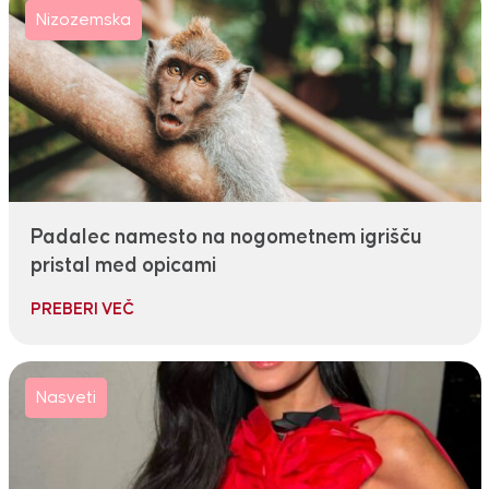
Nizozemska
Padalec namesto na nogometnem igrišču
pristal med opicami
PREBERI VEČ
Nasveti