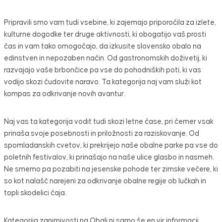
Pripravili smo vam tudi vsebine, ki zajemajo priporočila za izlete,
kulturne dogodke ter druge aktivnosti, ki obogatijo vaš prosti
čas in vam tako omogočajo, da izkusite slovensko obalo na
edinstven in nepozaben način. Od gastronomskih doživetij, ki
razvajajo vaše brbončice pa vse do pohodniških poti, ki vas
vodijo skozi čudovite naravo. Ta kategorija naj vam služi kot
kompas za odkrivanje novih avantur.
Naj vas ta kategorija vodit tudi skozi letne čase, pri čemer vsak
prinaša svoje posebnosti in priložnosti za raziskovanje. Od
spomladanskih cvetov, ki prekrijejo naše obalne parke pa vse do
poletnih festivalov, ki prinašajo na naše ulice glasbo in nasmeh.
Ne smemo pa pozabiti na jesenske pohode ter zimske večere, ki
so kot nalašč narejeni za odkrivanje obalne regije ob lučkah in
topli skodelici čaja.
Kategorija zanimivosti na Obali ni samo še en vir informacij,