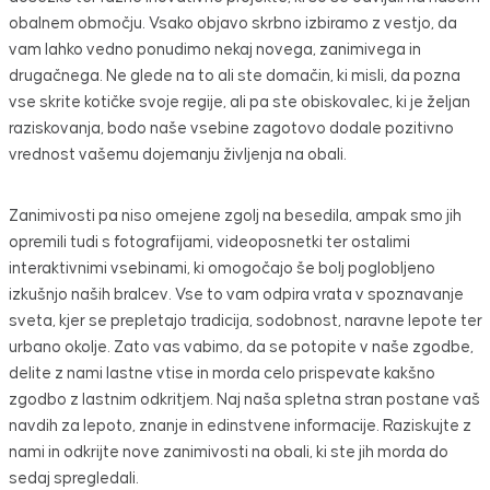
obalnem območju. Vsako objavo skrbno izbiramo z vestjo, da
vam lahko vedno ponudimo nekaj novega, zanimivega in
drugačnega. Ne glede na to ali ste domačin, ki misli, da pozna
vse skrite kotičke svoje regije, ali pa ste obiskovalec, ki je željan
raziskovanja, bodo naše vsebine zagotovo dodale pozitivno
vrednost vašemu dojemanju življenja na obali.
Zanimivosti pa niso omejene zgolj na besedila, ampak smo jih
opremili tudi s fotografijami, videoposnetki ter ostalimi
interaktivnimi vsebinami, ki omogočajo še bolj poglobljeno
izkušnjo naših bralcev. Vse to vam odpira vrata v spoznavanje
sveta, kjer se prepletajo tradicija, sodobnost, naravne lepote ter
urbano okolje. Zato vas vabimo, da se potopite v naše zgodbe,
delite z nami lastne vtise in morda celo prispevate kakšno
zgodbo z lastnim odkritjem. Naj naša spletna stran postane vaš
navdih za lepoto, znanje in edinstvene informacije. Raziskujte z
nami in odkrijte nove zanimivosti na obali, ki ste jih morda do
sedaj spregledali.