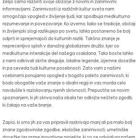
želijo samo razširiti svoje obzorje z novimi in zanimivimi
informacijami. Zanimivosti iz različnih kultur sveta nam
omogočajo vpogled v življenje ljudi, kar spodbuja medkulturno
razumevanje in povezovanje. Ko izvemo, kako se tradicije, običaji
in življenjski slogi razlikujejo po svetu, lahko postanemo še bolj
odprti in sprejemajoči do kulturnih razlik. Takšno znanje je
neprecenljivo sploh v današnji globalizirani družbi, kjer so
medkulturne interakcije del našega vsakdana. Tako boste lahko
z nami odkrivali skrite dragulje, lokalne legende, izjemne dosežke
in pa seveda tudi kulturne posebnosti. Zato vam z našimi
vsebinami ponujamo vpogled v bogato paleto zanimivosti, ki
bodo obogatile vaše znanje o obalni regiji in vas morda celo
navdušile k raziskovanju njenih skrivnosti. Prepustite se novim
spoznanjem, ki jih skriva naša obala ter odkrijte nešteto zgodb,
ki čakajo na vaše branje.
Zapisi, ki smo jih za vas pripravili razkrivajo manj ali pa malo bolj
znane zgodovinske zgodbe, ekološke zanimivosti, umetniške
dosežke ter razne inovativne projekte, ki so se odvijali na našem