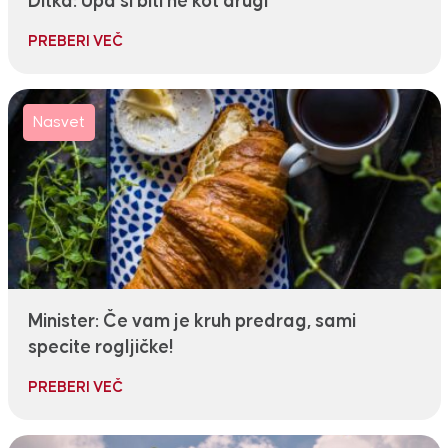
Ditka: Upa si biti ne kot drugi
PREBERI VEČ
Nasvet
Minister: Če vam je kruh predrag, sami
specite rogljičke!
PREBERI VEČ