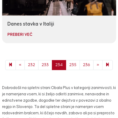
Danes stavka v Italiji
PREBERI VEČ
Previous page
Next page
327
«
232
233
234
235
236
»
Dobrodošli na spletni strani Obala Plus v kategoriji zanimivosti, ki
je namenjena vsem, ki si želijo odkriti zanimive, nenavadne in
edinstvene zgodbe, dogodke ter dejstva v povezavi z obalno
regijo in Slovenijo. Ta del spletne strani je namenjen vsem
radovednim bralcem, ki iščejo navdih, zabavo ali pa si preprosto