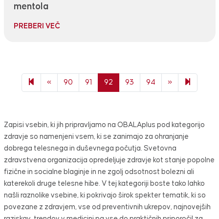
mentola
PREBERI VEČ
Previous page
Next page
95
«
90
91
92
93
94
»
Zapisi vsebin, ki jih pripravljamo na OBALAplus pod kategorijo
zdravje so namenjeni vsem, ki se zanimajo za ohranjanje
dobrega telesnega in duševnega počutja. Svetovna
zdravstvena organizacija opredeljuje zdravje kot stanje popolne
fizične in socialne blaginje in ne zgolj odsotnost bolezni ali
katerekoli druge telesne hibe. V tej kategoriji boste tako lahko
našli raznolike vsebine, ki pokrivajo širok spekter tematik, ki so
povezane z zdravjem, vse od preventivnih ukrepov, najnovejših
raziskav, trendov v medicini pa vse do praktičnih priporočil za