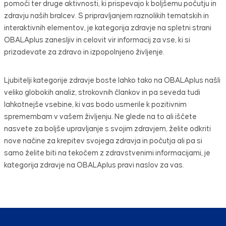
pomoči ter druge aktivnosti, ki prispevajo k boljšemu počutju in
zdravju naših bralcev. S pripravljanjem raznolikih tematskih in
interaktivnih elementov, je kategorija zdravje na spletni strani
OBALAplus zanesljiv in celovit vir informacij za vse, ki si
prizadevate za zdravo in izpopolnjeno življenje.
Ljubitelji kategorije zdravje boste lahko tako na OBALAplus našli
veliko globokih analiz, strokovnih člankov in pa seveda tudi
lahkotnejše vsebine, ki vas bodo usmerile k pozitivnim
spremembam v vašem življenju. Ne glede na to ali iščete
nasvete za boljše upravljanje s svojim zdravjem, želite odkriti
nove načine za krepitev svojega zdravja in počutja ali pa si
samo želite biti na tekočem z zdravstvenimi informacijami, je
kategorija zdravje na OBALAplus pravi naslov za vas.