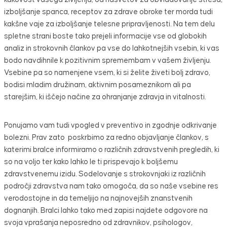
izboljšanje spanca, receptov za zdrave obroke ter morda tudi
kakšne vaje za izboljšanje telesne pripravljenosti. Na tem delu
spletne strani boste tako prejeli informacije vse od globokih
analiz in strokovnih člankov pa vse do lahkotnejših vsebin, ki vas
bodo navdihnile k pozitivnim spremembam v vašem življenju.
Vsebine pa so namenjene vsem, ki si želite živeti bolj zdravo,
bodisi mladim družinam, aktivnim posameznikom ali pa
starejšim, ki iščejo načine za ohranjanje zdravja in vitalnosti.
Ponujamo vam tudi vpogled v preventivo in zgodnje odkrivanje
bolezni. Prav zato poskrbimo za redno objavljanje člankov, s
katerimi bralce informiramo o različnih zdravstvenih pregledih, ki
so na voljo ter kako lahko le ti prispevajo k boljšemu
zdravstvenemu izidu. Sodelovanje s strokovnjaki iz različnih
področji zdravstva nam tako omogoča, da so naše vsebine res
verodostojne in da temeljijo na najnovejših znanstvenih
dognanjih. Bralci lahko tako med zapisi najdete odgovore na
svoja vprašanja neposredno od zdravnikov, psihologov,