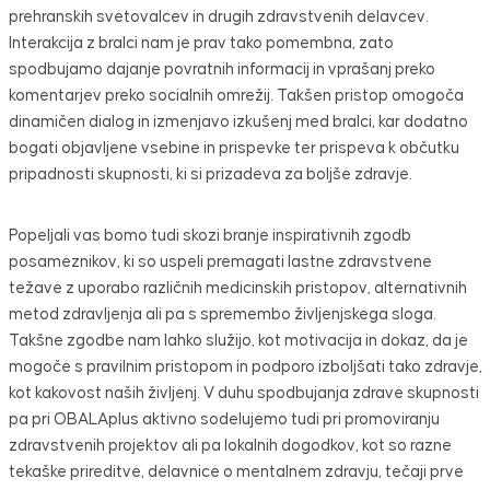
prehranskih svetovalcev in drugih zdravstvenih delavcev.
Interakcija z bralci nam je prav tako pomembna, zato
spodbujamo dajanje povratnih informacij in vprašanj preko
komentarjev preko socialnih omrežij. Takšen pristop omogoča
dinamičen dialog in izmenjavo izkušenj med bralci, kar dodatno
bogati objavljene vsebine in prispevke ter prispeva k občutku
pripadnosti skupnosti, ki si prizadeva za boljše zdravje.
Popeljali vas bomo tudi skozi branje inspirativnih zgodb
posameznikov, ki so uspeli premagati lastne zdravstvene
težave z uporabo različnih medicinskih pristopov, alternativnih
metod zdravljenja ali pa s spremembo življenjskega sloga.
Takšne zgodbe nam lahko služijo, kot motivacija in dokaz, da je
mogoče s pravilnim pristopom in podporo izboljšati tako zdravje,
kot kakovost naših življenj. V duhu spodbujanja zdrave skupnosti
pa pri OBALAplus aktivno sodelujemo tudi pri promoviranju
zdravstvenih projektov ali pa lokalnih dogodkov, kot so razne
tekaške prireditve, delavnice o mentalnem zdravju, tečaji prve