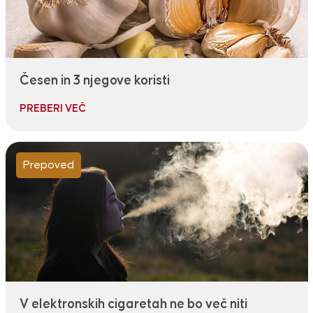
Česen in 3 njegove koristi
PREBERI VEČ
Prepoved
V elektronskih cigaretah ne bo več niti