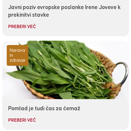
Javni poziv evropske poslanke Irene Joveve k
prekinitvi stavke
PREBERI VEČ
Narava
in
zdravje
Pomlad je tudi čas za čemaž
PREBERI VEČ