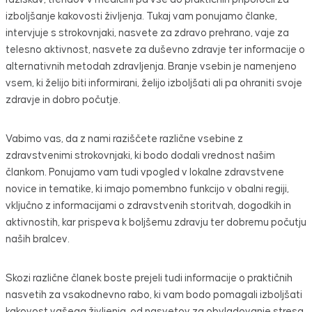
izboljšanje kakovosti življenja. Tukaj vam ponujamo članke,
intervjuje s strokovnjaki, nasvete za zdravo prehrano, vaje za
telesno aktivnost, nasvete za duševno zdravje ter informacije o
alternativnih metodah zdravljenja. Branje vsebin je namenjeno
vsem, ki želijo biti informirani, želijo izboljšati ali pa ohraniti svoje
zdravje in dobro počutje.
Vabimo vas, da z nami raziščete različne vsebine z
zdravstvenimi strokovnjaki, ki bodo dodali vrednost našim
člankom. Ponujamo vam tudi vpogled v lokalne zdravstvene
novice in tematike, ki imajo pomembno funkcijo v obalni regiji,
vključno z informacijami o zdravstvenih storitvah, dogodkih in
aktivnostih, kar prispeva k boljšemu zdravju ter dobremu počutju
naših bralcev.
Skozi različne članek boste prejeli tudi informacije o praktičnih
nasvetih za vsakodnevno rabo, ki vam bodo pomagali izboljšati
kakovost vašega življenja, od nasvetov za obvladovanje stresa,