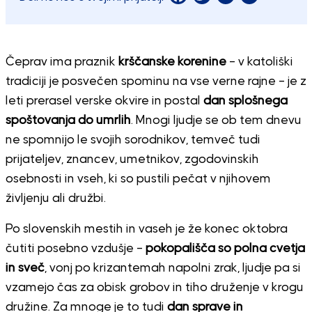
Čeprav ima praznik
krščanske korenine
– v katoliški
tradiciji je posvečen spominu na vse verne rajne – je z
leti prerasel verske okvire in postal
dan splošnega
spoštovanja do umrlih
. Mnogi ljudje se ob tem dnevu
ne spomnijo le svojih sorodnikov, temveč tudi
prijateljev, znancev, umetnikov, zgodovinskih
osebnosti in vseh, ki so pustili pečat v njihovem
življenju ali družbi.
Po slovenskih mestih in vaseh je že konec oktobra
čutiti posebno vzdušje –
pokopališča so polna cvetja
in sveč
, vonj po krizantemah napolni zrak, ljudje pa si
vzamejo čas za obisk grobov in tiho druženje v krogu
družine. Za mnoge je to tudi
dan sprave in