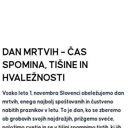
DAN MRTVIH – ČAS
SPOMINA, TIŠINE IN
HVALEŽNOSTI
Vsako leto 1. novembra Slovenci obeležujemo dan
mrtvih, enega najbolj spoštovanih in čustveno
nabitih praznikov v letu. To je dan, ko se zberemo
ob grobovih svojih najdražjih, prižgemo sveče,
položimo cvetje in se v tišini spomnimo tistih, ki jih