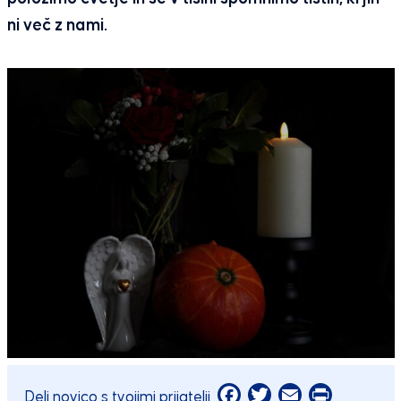
ni več z nami.
Facebook
Twitter
Email
Print
Deli novico s tvojimi prijatelji