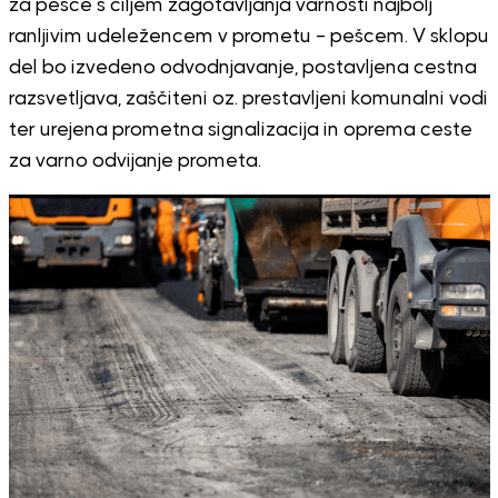
za pešce s ciljem zagotavljanja varnosti najbolj
ranljivim udeležencem v prometu – pešcem. V sklopu
del bo izvedeno odvodnjavanje, postavljena cestna
razsvetljava, zaščiteni oz. prestavljeni komunalni vodi
ter urejena prometna signalizacija in oprema ceste
za varno odvijanje prometa.