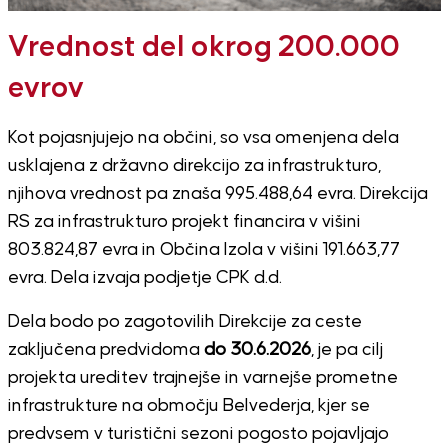
Vrednost del okrog 200.000
evrov
Kot pojasnjujejo na občini, so vsa omenjena dela
usklajena z državno direkcijo za infrastrukturo,
njihova vrednost pa znaša 995.488,64 evra. Direkcija
RS za infrastrukturo projekt financira v višini
803.824,87 evra in Občina Izola v višini 191.663,77
evra. Dela izvaja podjetje CPK d.d.
Dela bodo po zagotovilih Direkcije za ceste
zaključena predvidoma
do 30.6.2026
, je pa cilj
projekta ureditev trajnejše in varnejše prometne
infrastrukture na območju Belvederja, kjer se
predvsem v turistični sezoni pogosto pojavljajo