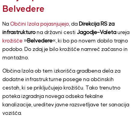
Belvedere
Na
Občini Izola pojasnjujejo
, da
Direkcija RS za
infrastrukturo
na državni cesti
Jagodje–Valeta
ureja
krožišče
»
Belvedere
«, ki bo po novem dobilo trajno
podobo. Do zdaj je bilo krožišče namreč začasno in
montažno.
Občina Izola ob tem izkorišča gradbena dela za
dodatne infrastrukturne posege na občinskih
cestah, ki se priključujejo krožišču. Tako trenutno
poteka izgradnja novega odseka fekalne
kanalizacije, ureditev javne razsvetljave ter sanacija
vozišča.