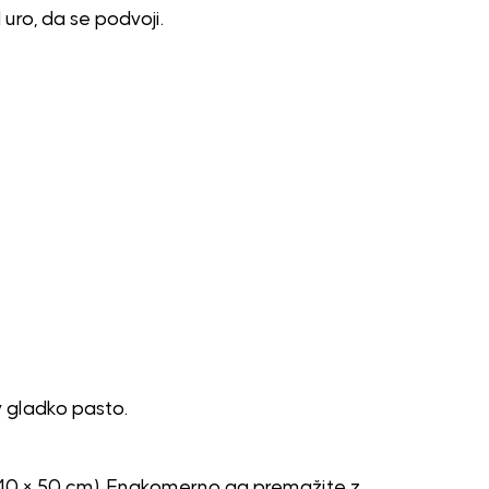
 uro, da se podvoji.
 gladko pasto.
o 40 × 50 cm). Enakomerno ga premažite z