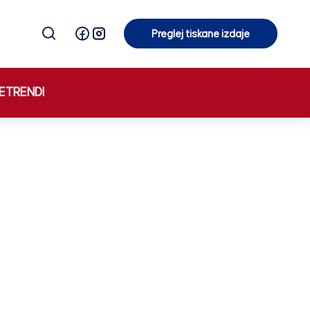
Preglej tiskane izdaje
Preglej tiskane izdaje
E
TRENDI