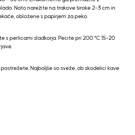
olado. Nato narežite na trakove široke 2–3 cm in
v pekače, obložene s papirjem za peko.
te s perlicami sladkorja. Pecite pri 200 °C 15–20
jave.
h postrežete. Najboljše so sveže, ob skodelici kave