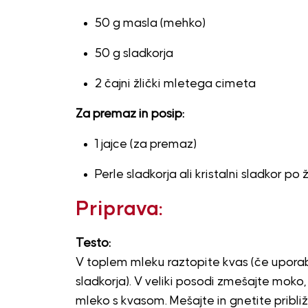
50 g masla (mehko)
50 g sladkorja
2 čajni žlički mletega cimeta
Za premaz in posip:
1 jajce (za premaz)
Perle sladkorja ali kristalni sladkor po ž
Priprava:
Testo:
V toplem mleku raztopite kvas (če uporabl
sladkorja). V veliki posodi zmešajte moko, 
mleko s kvasom. Mešajte in gnetite pribli