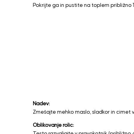
Pokrijte ga in pustite na toplem približno 1
Nadev:
Zmešajte mehko maslo, sladkor in cimet v
Oblikovanje rolic:
Testo razvaljajte v pravokotnik (približn