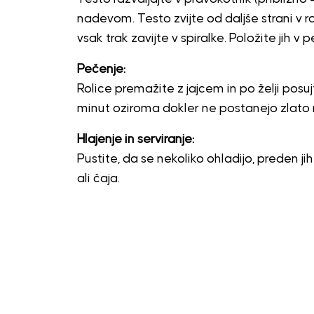
nadevom. Testo zvijte od daljše strani v r
vsak trak zavijte v spiralke. Položite jih 
Pečenje:
Rolice premažite z jajcem in po želji posuj
minut oziroma dokler ne postanejo zlato r
Hlajenje in serviranje:
Pustite, da se nekoliko ohladijo, preden ji
ali čaja.