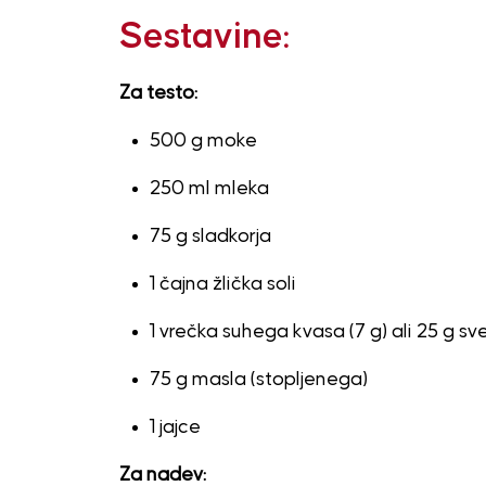
Sestavine:
Za testo:
500 g moke
250 ml mleka
75 g sladkorja
1 čajna žlička soli
1 vrečka suhega kvasa (7 g) ali 25 g s
75 g masla (stopljenega)
1 jajce
Za nadev: