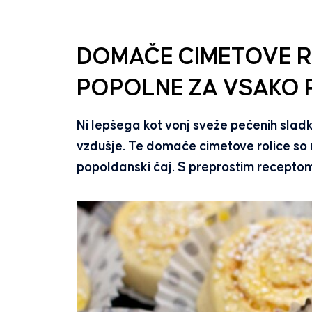
DOMAČE CIMETOVE RO
POPOLNE ZA VSAKO 
Ni lepšega kot vonj sveže pečenih sladki
vzdušje. Te domače cimetove rolice so m
popoldanski čaj. S preprostim receptom j