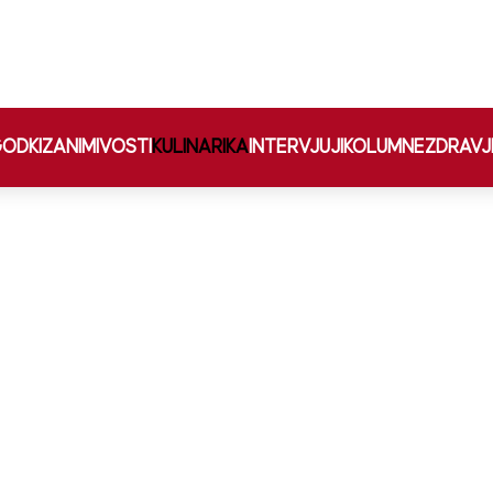
ODKI
ZANIMIVOSTI
KULINARIKA
INTERVJUJI
KOLUMNE
ZDRAVJ