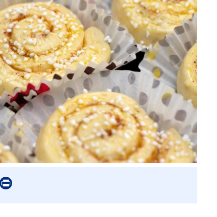
er
mail
Print