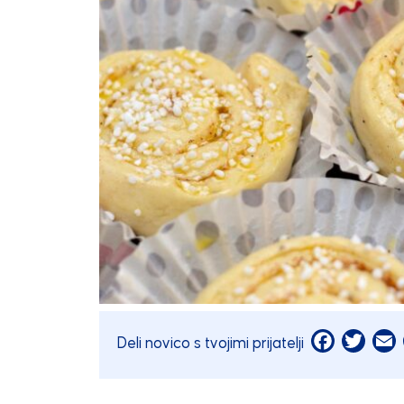
Facebook
Twitt
E
Deli novico s tvojimi prijatelji