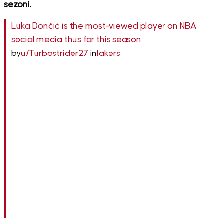
sezoni.
Luka Dončić is the most-viewed player on NBA
social media thus far this season
by
u/Turbostrider27
in
lakers