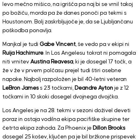
levo mečno mišico, na igrišča pa naj bi se vrnil takoj
po božiču, morda pa že danes ponoči pa tekmi s
Houstonom. Bolj zaskrbljujoče je, da se Ljubljančanu
poškodba ponavlja.
Manjkal je tudi
Gabe Vincent
, še vedo pa v ekipi ni
Ruija Hachimure
. In Los Angelesu tokrat ni pomagala
niti vrnitev
Austina Reavesa
, ki je dosegel 17 točk, a
že v že v prvem polčasu prejel tudi štiri osebne
napake. Najbolj razpoložen je bil 40-letni veteran
LeBron James
s 23 točkami,
Deandre Ayton
je z 12
točkami in 10 skoki dosegel dvojnega dvojčka.
Los Angeles je na 28. tekmi v sezoni doživel deveti
poraz in ostaja vodilna ekipa pacifiške skupine ter
četrta ekipa zahoda. Za Phoenix je
Dillon Brooks
dosegel 25 košev, ključen pa je bil bržkone prispevek