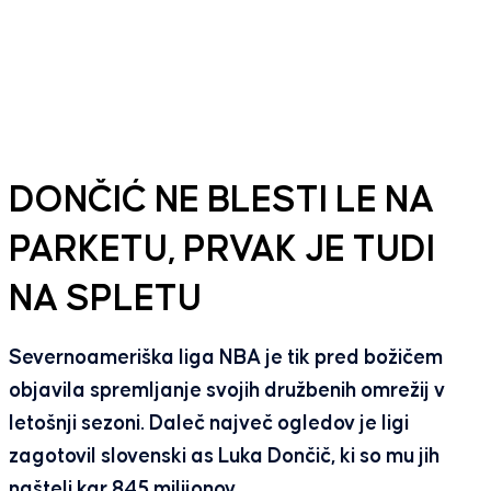
DONČIĆ NE BLESTI LE NA
PARKETU, PRVAK JE TUDI
NA SPLETU
Severnoameriška liga NBA je tik pred božičem
objavila spremljanje svojih družbenih omrežij v
letošnji sezoni. Daleč največ ogledov je ligi
zagotovil slovenski as Luka Dončič, ki so mu jih
našteli kar 845 milijonov.