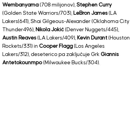
Wembanyama
(708 milijonov),
Stephen Curry
(Golden State Warriors/703),
LeBron James
(LA
Lakers(641), Shai Gilgeous-Alexander (Oklahoma City
Thunder496),
Nikola Jokić
(Denver Nuggets/445),
Austin Reaves
(LA Lakers/409),
Kevin Durant
(Houston
Rockets/331) in
Cooper Flagg
(Los Angeles
Lakers/312), deseterico pa zaključuje Grk
Giannis
Antetokounmpo
(Milwaukee Bucks/304).