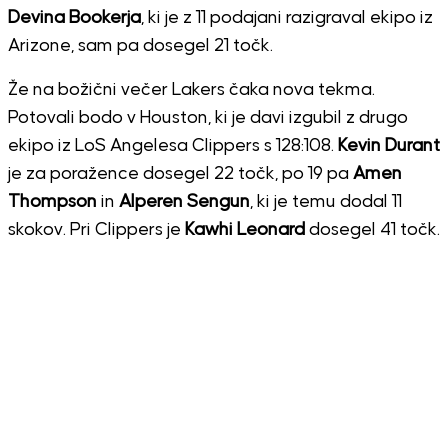
Devina Bookerja
, ki je z 11 podajani razigraval ekipo iz
Arizone, sam pa dosegel 21 točk.
Že na božični večer Lakers čaka nova tekma.
Potovali bodo v Houston, ki je davi izgubil z drugo
ekipo iz LoS Angelesa Clippers s 128:108.
Kevin Durant
je za poražence dosegel 22 točk, po 19 pa
Amen
Thompson
in
Alperen Sengun
, ki je temu dodal 11
skokov. Pri Clippers je
Kawhi Leonard
dosegel 41 točk.