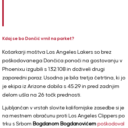
Kdaj se bo Dončić vrnil na parket?
Košarkarji moštva Los Angeles Lakers so brez
poškodovanega Dončića ponoči na gostovanju v
Phoenixu izgubili s 132:108 in doživeli drugi
zaporedni poraz. Usodna je bila tretja četrtina, ki jo
je ekipa iz Arizone dobila s 45:29 in pred zadnjim
delom ušla na 26 točk prednosti.
Ljubljančan v vrstah slovite kalifornijske zasedbe si je
na mestnem obračunu proti Los Angeles Clippers po
trku s Srbom
Bogdanom Bogdanovićem
poškodoval