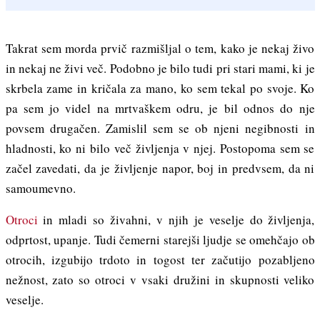
Takrat sem morda prvič razmišljal o tem, kako je nekaj živo
in nekaj ne živi več. Podobno je bilo tudi pri stari mami, ki je
skrbela zame in kričala za mano, ko sem tekal po svoje. Ko
pa sem jo videl na mrtvaškem odru, je bil odnos do nje
povsem drugačen. Zamislil sem se ob njeni negibnosti in
hladnosti, ko ni bilo več življenja v njej. Postopoma sem se
začel zavedati, da je življenje napor, boj in predvsem, da ni
samoumevno.
Otroci
in mladi so živahni, v njih je veselje do življenja,
odprtost, upanje. Tudi čemerni starejši ljudje se omehčajo ob
otrocih, izgubijo trdoto in togost ter začutijo pozabljeno
nežnost, zato so otroci v vsaki družini in skupnosti veliko
veselje.