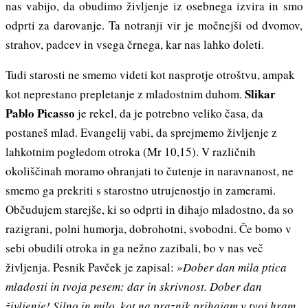
nas vabijo, da obudimo življenje iz osebnega izvira in smo
odprti za darovanje. Ta notranji vir je močnejši od dvomov,
strahov, padcev in vsega črnega, kar nas lahko doleti.
Tudi starosti ne smemo videti kot nasprotje otroštvu, ampak
Slikar
kot neprestano prepletanje z mladostnim duhom.
Pablo Picasso
je rekel, da je potrebno veliko časa, da
postaneš mlad. Evangelij vabi, da sprejmemo življenje z
lahkotnim pogledom otroka (Mr 10,15). V različnih
okoliščinah moramo ohranjati to čutenje in naravnanost, ne
smemo ga prekriti s starostno utrujenostjo in zamerami.
Občudujem starejše, ki so odprti in dihajo mladostno, da so
razigrani, polni humorja, dobrohotni, svobodni. Če bomo v
sebi obudili otroka in ga nežno zazibali, bo v nas več
življenja. Pesnik Pavček je zapisal: »
Dober dan mila ptica
mladosti in tvoja pesem: dar in skrivnost. Dober dan
življenje! Silno in milo, kot na praznik prihajam v tvoj hram