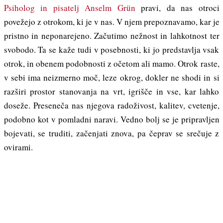
Psiholog in pisatelj Anselm Grün
pravi, da nas otroci
povežejo z otrokom, ki je v nas. V njem prepoznavamo, kar je
pristno in neponarejeno. Začutimo nežnost in lahkotnost ter
svobodo. Ta se kaže tudi v posebnosti, ki jo predstavlja vsak
otrok, in obenem podobnosti z očetom ali mamo. Otrok raste,
v sebi ima neizmerno moč, leze okrog, dokler ne shodi in si
razširi prostor stanovanja na vrt, igrišče in vse, kar lahko
doseže. Preseneča nas njegova radoživost, kalitev, cvetenje,
podobno kot v pomladni naravi. Vedno bolj se je pripravljen
bojevati, se truditi, začenjati znova, pa čeprav se srečuje z
ovirami.