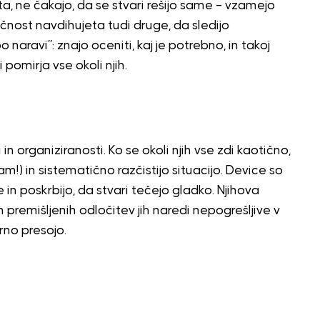
, ne čakajo, da se stvari rešijo same – vzamejo
ločnost navdihujeta tudi druge, da sledijo
o naravi”: znajo oceniti, kaj je potrebno, in takoj
 pomirja vse okoli njih.
n organiziranosti. Ko se okoli njih vse zdi kaotično,
am!) in sistematično razčistijo situacijo. Device so
te in poskrbijo, da stvari tečejo gladko. Njihova
premišljenih odločitev jih naredi nepogrešljive v
rno presojo.