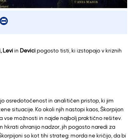
er
mail
Print
, Levi
in
Devici
pogosto tisti, ki izstopajo v kriznih
jo osredotočenost in analitičen pristop, ki jim
ne situacije. Ko okoli njih nastopi kaos, Škorpijon
 vse možnosti in najde najbolj praktično rešitev.
n hkrati ohranijo nadzor, jih pogosto naredi za
orpijoni so kot tihi strateg: morda ne kričijo, da bi