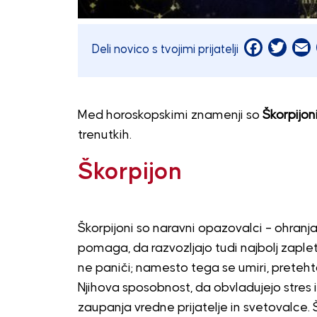
Facebook
Twitt
E
Deli novico s tvojimi prijatelji
Med horoskopskimi znamenji so
Škorpijoni
trenutkih.
Škorpijon
Škorpijoni so naravni opazovalci – ohranja
pomaga, da razvozljajo tudi najbolj zaplete
ne paniči; namesto tega se umiri, pretehta
Njihova sposobnost, da obvladujejo stres i
zaupanja vredne prijatelje in svetovalce. Šk