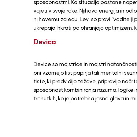
sposobnostmi. Ko situacija postane napeta
vajeti v svoje roke. Njihova energija in od
njihovemu zgledu. Levi so pravi “voditelji p
ukrepajo, hkrati pa ohranjajo optimizem, ki
Devica
Device so mojstrice in mojstri natančnosti i
oni vzamejo list papirja (ali mentalni sezn
tiste, ki predvidijo težave, pripravijo načr
sposobnost kombiniranja razuma, logike in 
trenutkih, ko je potrebna jasna glava in mi