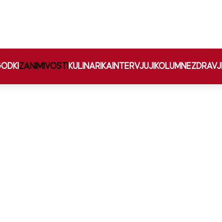
ODKI
ZANIMIVOSTI
KULINARIKA
INTERVJUJI
KOLUMNE
ZDRAVJ