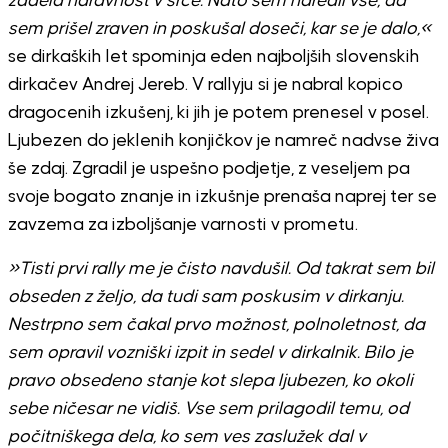
zadela naravnost v srce. Nato sem naredil vse, da
sem prišel zraven in poskušal doseči, kar se je dalo,«
se dirkaških let spominja eden najboljših slovenskih
dirkačev Andrej Jereb. V rallyju si je nabral kopico
dragocenih izkušenj, ki jih je potem prenesel v posel.
Ljubezen do jeklenih konjičkov je namreč nadvse živa
še zdaj. Zgradil je uspešno podjetje, z veseljem pa
svoje bogato znanje in izkušnje prenaša naprej ter se
zavzema za izboljšanje varnosti v prometu.
»Tisti prvi rally me je čisto navdušil. Od takrat sem bil
obseden z željo, da tudi sam poskusim v dirkanju.
Nestrpno sem čakal prvo možnost, polnoletnost, da
sem opravil vozniški izpit in sedel v dirkalnik. Bilo je
pravo obsedeno stanje kot slepa ljubezen, ko okoli
sebe ničesar ne vidiš. Vse sem prilagodil temu, od
počitniškega dela, ko sem ves zaslužek dal v