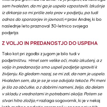
sem hvaležen, da mi ga je uspelo vzpostaviti. Izkušnje
iz dirkanja so mi prišle zelo prav v podjetju, pa tudi
odnos do sponzorjev in javnosti,«
pravi Andrej, ki bo
naslednje leto praznoval 30-letnico svojega
podjetja.
Z VOLJO IN PREDANOSTJO DO USPEHA
Tako kot pri zgodbi z jugom je bilo tudi v
podjetništvu.
»Imel sem velike oči, malo izkušenj, a z
voljo in predanostjo smo uspeli podjetje spraviti k
življenju. Ko gledam nazaj, se mi zdi, da nam je uspelo.
Hvaležen sem, da je se je vse odvijalo tekoče. Pri meni
je šlo za občutke, a z dobrimi nameni, željo, da delam
v skladu z vrednotami in potrebami okolja. Potem se
stvari hitro zložijo,«
razlaga sogovornik, ki je v nekaj