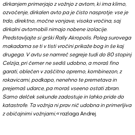
dirkanjem primerjajo z vožnjo z avtom, ki ima klimo,
ozvočenje, dirkalen avto pa je čisto nasprotje: vse je
trdo, direktno, močne vonjave, visoka vročina, saj
dirkalni avtomobili nimajo nobene izolacije.
Predstavljajte si grški Rally Akropolis. Poleg surovega
makadama se ti v tisti vročini prikaže bog in še kaj
drugega. V avtu se namreč segreje tudi do 80 stopinj
Celzija, pri čemer ne sediš udobno, a moraš fino
garati, oblečen v zaščitno opremo, kombinezon, z
rokavicami, podkapo, nenehno te premetava in
prejemaš udarce, pa moraš vseeno ostati zbran.
Samo delček sekunde zadostuje in lahko pride do
katastrofe. Ta vožnja ni prav nič udobna in primerljiva
z običajnimi vožnjami,«
razlaga Andrej.