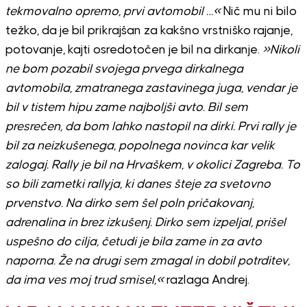
tekmovalno opremo, prvi avtomobil …«
Nič mu ni bilo
težko, da je bil prikrajšan za kakšno vrstniško rajanje,
potovanje, kajti osredotočen je bil na dirkanje.
»Nikoli
ne bom pozabil svojega prvega dirkalnega
avtomobila, zmatranega zastavinega juga, vendar je
bil v tistem hipu zame najboljši avto. Bil sem
presrečen, da bom lahko nastopil na dirki. Prvi rally je
bil za neizkušenega, popolnega novinca kar velik
zalogaj. Rally je bil na Hrvaškem, v okolici Zagreba. To
so bili zametki rallyja, ki danes šteje za svetovno
prvenstvo. Na dirko sem šel poln pričakovanj,
adrenalina in brez izkušenj. Dirko sem izpeljal, prišel
uspešno do cilja, četudi je bila zame in za avto
naporna. Že na drugi sem zmagal in dobil potrditev,
da ima ves moj trud smisel,«
razlaga Andrej.