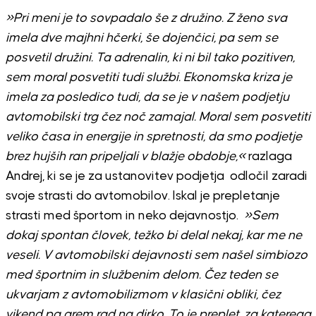
»Pri meni je to sovpadalo še z družino. Z ženo sva
imela dve majhni hčerki, še dojenčici, pa sem se
posvetil družini. Ta adrenalin, ki ni bil tako pozitiven,
sem moral posvetiti tudi službi. Ekonomska kriza je
imela za posledico tudi, da se je v našem podjetju
avtomobilski trg čez noč zamajal. Moral sem posvetiti
veliko časa in energije in spretnosti, da smo podjetje
brez hujših ran pripeljali v blažje obdobje,«
razlaga
Andrej, ki se je za ustanovitev podjetja odločil zaradi
svoje strasti do avtomobilov. Iskal je prepletanje
strasti med športom in neko dejavnostjo.
»Sem
dokaj spontan človek, težko bi delal nekaj, kar me ne
veseli. V avtomobilski dejavnosti sem našel simbiozo
med športnim in službenim delom. Čez teden se
ukvarjam z avtomobilizmom v klasični obliki, čez
vikend pa grem rad na dirko. To je preplet, za katerega