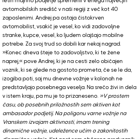
letih majhno podjetje spremenil v enega največjih
avtomobilskih središč v naši regiji z več kot 40
zaposlenimi. Andrej pa ostaja čistokrven
avtomobilist, vsakič je vesel, ko vidi zadovoljne
stranke, kupce, vesel, ko ljudem olajšajo mobilne
potrebe. Za svoj trud so dobili kar nekaj nagrad.
»Konec dneva šteje to zadovoljstvo, ki te žene
naprej,« pove Andrej, ki je na cesti zelo običajen
voznik, ki se glede na gostoto prometa, če se le da,
izogiba poti, saj mu dnevne vožnje v kolonah ne
predstavljajo posebnega veselja. Na srečo živi in dela
v istem kraju, pa mu je to prizaneseno.
»V prostem
času, ob posebnih priložnostih sem aktiven kot
ambasador podjetij. Na poligonu varne vožnje na
Vranskem izvajam aktivnosti, imam trening
dinamične vožnje, udeležence učim o zakonitostih