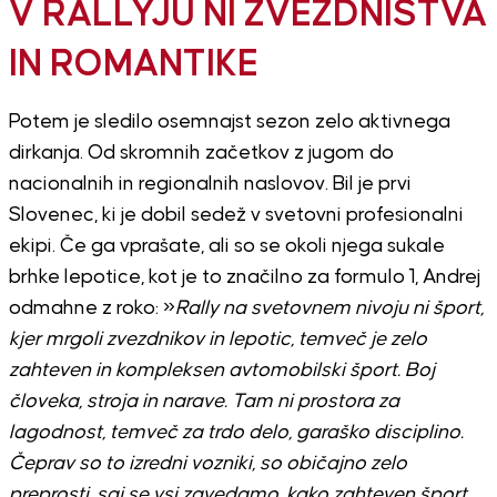
V RALLYJU NI ZVEZDNIŠTVA
IN ROMANTIKE
Potem je sledilo osemnajst sezon zelo aktivnega
dirkanja. Od skromnih začetkov z jugom do
nacionalnih in regionalnih naslovov. Bil je prvi
Slovenec, ki je dobil sedež v svetovni profesionalni
ekipi. Če ga vprašate, ali so se okoli njega sukale
brhke lepotice, kot je to značilno za formulo 1, Andrej
odmahne z roko: »
Rally na svetovnem nivoju ni šport,
kjer mrgoli zvezdnikov in lepotic, temveč je zelo
zahteven in kompleksen avtomobilski šport. Boj
človeka, stroja in narave. Tam ni prostora za
lagodnost, temveč za trdo delo, garaško disciplino.
Čeprav so to izredni vozniki, so običajno zelo
preprosti, saj se vsi zavedamo, kako zahteven šport