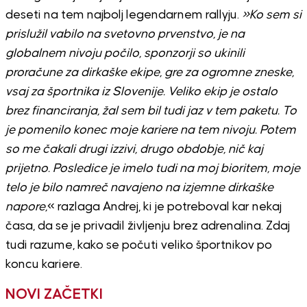
deseti na tem najbolj legendarnem rallyju.
»Ko sem si
prislužil vabilo na svetovno prvenstvo, je na
globalnem nivoju počilo, sponzorji so ukinili
proračune za dirkaške ekipe, gre za ogromne zneske,
vsaj za športnika iz Slovenije. Veliko ekip je ostalo
brez financiranja, žal sem bil tudi jaz v tem paketu. To
je pomenilo konec moje kariere na tem nivoju. Potem
so me čakali drugi izzivi, drugo obdobje, nič kaj
prijetno. Posledice je imelo tudi na moj bioritem, moje
telo je bilo namreč navajeno na izjemne dirkaške
napore,
« razlaga Andrej, ki je potreboval kar nekaj
časa, da se je privadil življenju brez adrenalina. Zdaj
tudi razume, kako se počuti veliko športnikov po
koncu kariere.
NOVI ZAČETKI