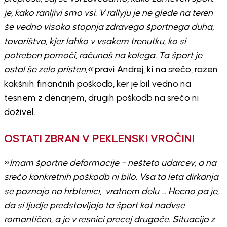
je, kako ranljivi smo vsi. V rallyju je ne glede na teren
še vedno visoka stopnja zdravega športnega duha,
tovarištva, kjer lahko v vsakem trenutku, ko si
potreben pomoči, računaš na kolega. Ta šport je
ostal še zelo pristen,«
pravi Andrej, ki na srečo, razen
kakšnih finančnih poškodb, ker je bil vedno na
tesnem z denarjem, drugih poškodb na srečo ni
doživel.
OSTATI ZBRAN V PEKLENSKI VROČINI
»
Imam športne deformacije – nešteto udarcev, a na
srečo konkretnih poškodb ni bilo. Vsa ta leta dirkanja
se poznajo na hrbtenici, vratnem delu … Hecno pa je,
da si ljudje predstavljajo ta šport kot nadvse
romantičen, a je v resnici precej drugače. Situacijo z