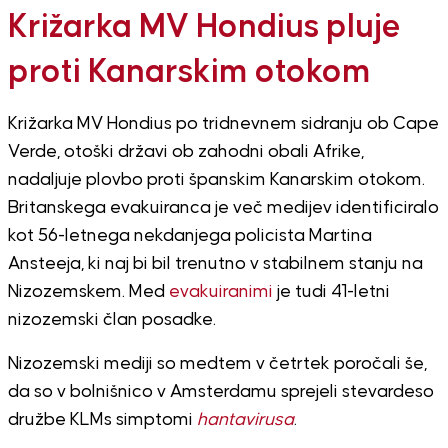
Križarka MV Hondius pluje
proti Kanarskim otokom
Križarka MV Hondius
po tridnevnem sidranju ob
Cape
Verde
, otoški državi ob zahodni obali Afrike,
nadaljuje plovbo proti španskim Kanarskim otokom.
Britanskega evakuiranca je več medijev identificiralo
kot 56-letnega nekdanjega policista Martina
Ansteeja, ki naj bi bil trenutno v stabilnem stanju na
Nizozemskem. Med
evakuiranimi
je tudi 41-letni
nizozemski član posadke.
Nizozemski mediji so medtem v četrtek poročali še,
da so v bolnišnico v Amsterdamu sprejeli stevardeso
družbe KLMs simptomi
hantavirusa
.