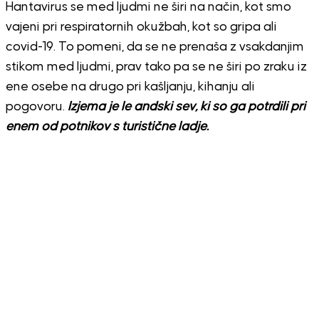
Hantavirus
se med ljudmi ne širi na način, kot smo
vajeni pri respiratornih okužbah, kot so gripa ali
covid-19. To pomeni, da se ne prenaša z vsakdanjim
stikom med ljudmi, prav tako pa se ne širi po zraku iz
ene osebe na drugo pri kašljanju, kihanju ali
pogovoru.
Izjema je le andski sev, ki so ga potrdili pri
enem od potnikov s turistične ladje.