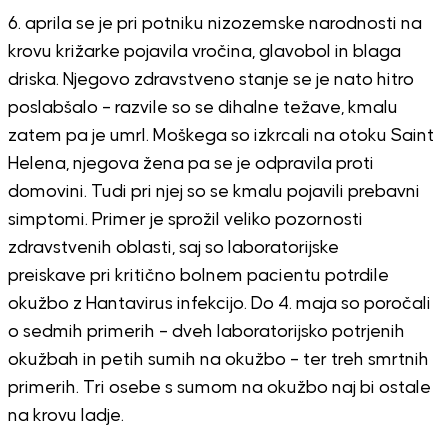
6. aprila se je pri potniku nizozemske narodnosti na
krovu križarke pojavila vročina, glavobol in blaga
driska. Njegovo zdravstveno stanje se je nato hitro
poslabšalo – razvile so se dihalne težave, kmalu
zatem pa je umrl. Moškega so izkrcali na otoku
Saint
Helena
, njegova žena pa se je odpravila proti
domovini. Tudi pri njej so se kmalu pojavili prebavni
simptomi. Primer je sprožil veliko pozornosti
zdravstvenih oblasti, saj so laboratorijske
preiskave pri kritično bolnem pacientu potrdile
okužbo z
Hantavirus infekcijo
. Do 4. maja so poročali
o sedmih primerih – dveh laboratorijsko potrjenih
okužbah in petih sumih na okužbo – ter treh smrtnih
primerih. Tri osebe s sumom na okužbo naj bi ostale
na krovu ladje.