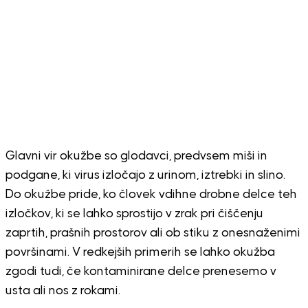
Glavni vir okužbe so glodavci, predvsem miši in
podgane, ki virus izločajo z urinom, iztrebki in slino.
Do okužbe pride, ko človek vdihne drobne delce teh
izločkov, ki se lahko sprostijo v zrak pri čiščenju
zaprtih, prašnih prostorov ali ob stiku z onesnaženimi
površinami. V redkejših primerih se lahko okužba
zgodi tudi, če kontaminirane delce prenesemo v
usta ali nos z rokami.