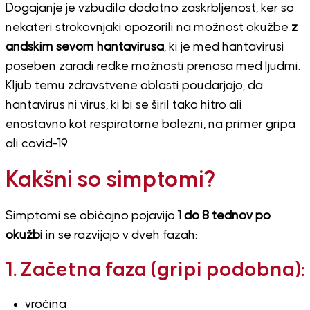
Dogajanje je vzbudilo dodatno zaskrbljenost, ker so
nekateri strokovnjaki opozorili na možnost okužbe
z
andskim sevom hantavirusa
, ki je med hantavirusi
poseben zaradi redke možnosti prenosa med ljudmi.
Kljub temu zdravstvene oblasti poudarjajo, da
hantavirus ni virus, ki bi se širil tako hitro ali
enostavno kot respiratorne bolezni, na primer gripa
ali covid-19..
Kakšni so simptomi?
Simptomi se običajno pojavijo
1 do 8 tednov po
okužbi
in se razvijajo v dveh fazah:
1. Začetna faza (gripi podobna):
vročina