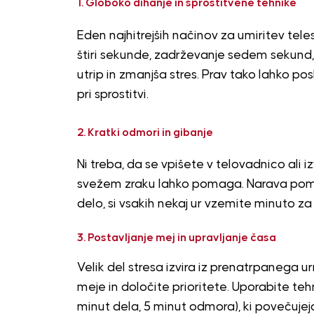
1. Globoko dihanje in sprostitvene tehnike
Eden najhitrejših načinov za umiritev tele
štiri sekunde, zadrževanje sedem sekund
utrip in zmanjša stres. Prav tako lahko p
pri sprostitvi.
2. Kratki odmori in gibanje
Ni treba, da se vpišete v telovadnico ali 
svežem zraku lahko pomaga. Narava pomirj
delo, si vsakih nekaj ur vzemite minuto za
3. Postavljanje mej in upravljanje časa
Velik del stresa izvira iz prenatrpanega ur
meje in določite prioritete. Uporabite te
minut dela, 5 minut odmora), ki povečujej