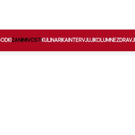
ODKI
ZANIMIVOSTI
KULINARIKA
INTERVJUJI
KOLUMNE
ZDRAVJ