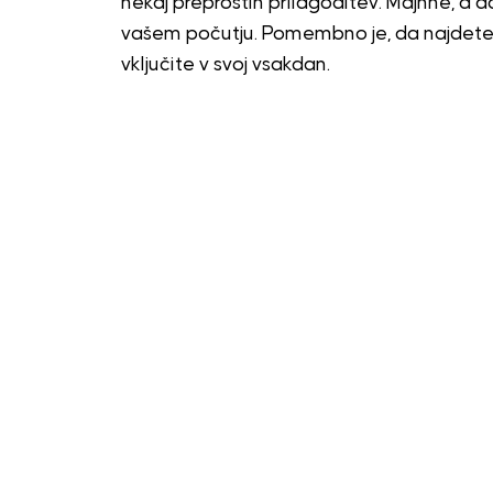
nekaj preprostih prilagoditev. Majhne, a d
vašem počutju. Pomembno je, da najdete te
vključite v svoj vsakdan.