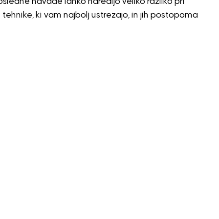
osledne navade lahko naredijo veliko razliko pri
hnike, ki vam najbolj ustrezajo, in jih postopoma