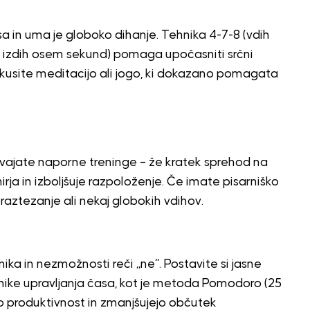
sa in uma je globoko dihanje. Tehnika 4-7-8 (vdih
, izdih osem sekund) pomaga upočasniti srčni
oskusite meditacijo ali jogo, ki dokazano pomagata
izvajate naporne treninge – že kratek sprehod na
a in izboljšuje razpoloženje. Če imate pisarniško
 raztezanje ali nekaj globokih vdihov.
nika in nezmožnosti reči „ne“. Postavite si jasne
hnike upravljanja časa, kot je metoda Pomodoro (25
o produktivnost in zmanjšujejo občutek