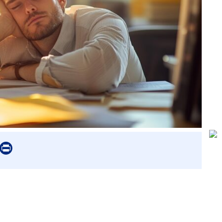
er
mail
Print