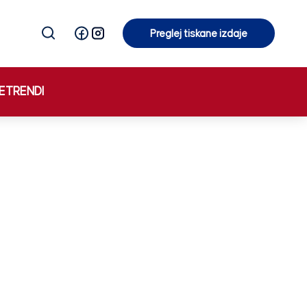
Preglej tiskane izdaje
Preglej tiskane izdaje
E
TRENDI