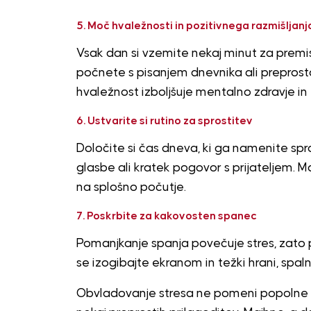
5. Moč hvaležnosti in pozitivnega razmišljanj
Vsak dan si vzemite nekaj minut za premis
počnete s pisanjem dnevnika ali preprosto
hvaležnost izboljšuje mentalno zdravje in 
6. Ustvarite si rutino za sprostitev
Določite si čas dneva, ki ga namenite spro
glasbe ali kratek pogovor s prijateljem. M
na splošno počutje.
7. Poskrbite za kakovosten spanec
Pomanjkanje spanja povečuje stres, zato p
se izogibajte ekranom in težki hrani, spal
Obvladovanje stresa ne pomeni popolne s