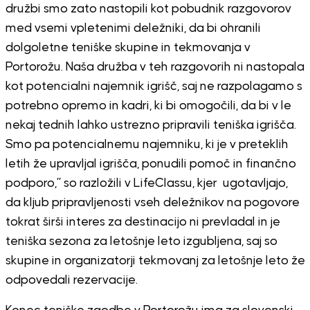
družbi smo zato nastopili kot pobudnik razgovorov
med vsemi vpletenimi deležniki, da bi ohranili
dolgoletne teniške skupine in tekmovanja v
Portorožu. Naša družba v teh razgovorih ni nastopala
kot potencialni najemnik igrišč, saj ne razpolagamo s
potrebno opremo in kadri, ki bi omogočili, da bi v le
nekaj tednih lahko ustrezno pripravili teniška igrišča.
Smo pa potencialnemu najemniku, ki je v preteklih
letih že upravljal igrišča, ponudili pomoč in finančno
podporo,” so razložili v LifeClassu, kjer ugotavljajo,
da kljub pripravljenosti vseh deležnikov na pogovore
tokrat širši interes za destinacijo ni prevladal in je
teniška sezona za letošnje leto izgubljena, saj so
skupine in organizatorji tekmovanj za letošnje leto že
odpovedali rezervacije.