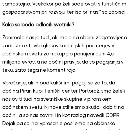
samostojno. Vsekakor pa želi sodelovati s turističnim
gospodarstvom pri razvoju tenisa pri nas,” so zapisali.
Kako se bodo odločili svetniki?
Zanimalo nas je tudi, ali imajo na občini zagotovljeno
zadostno število glasov koalicijskih partnerjev v
občinskem svetu za nakup po ponujeni ceni 4,6
milijona evrov, a na občini pravijo, da so pogajanja v
teku, zato tega ne komentirajo.
Vprašanje, ali in pod kakšnimi pogoji so za to, da
občina Piran kupi Teniški center Portorož, smo želeli
nasloviti tudi na svetniške skupine v piranskem
občinskem svetu. Njihove stike smo skušali dobiti na
občini, a so nas zavrnili in kot razlog navedli GDPR.
Dejali pa so, naj vprašanje pošljemo na občinsko