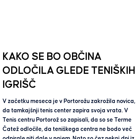
KAKO SE BO OBČINA
ODLOČILA GLEDE TENIŠKIH
IGRIŠČ
V začetku meseca je v Portorožu zakrožila novica,
da tamkajšnji tenis center zapira svoja vrata. V
Tenis centru Portorož so zapisali, da so se Terme
Čatež odločile, da teniškega centra ne bodo več
odpirale niti dale v najem. Nato so čez nekaj dni iz