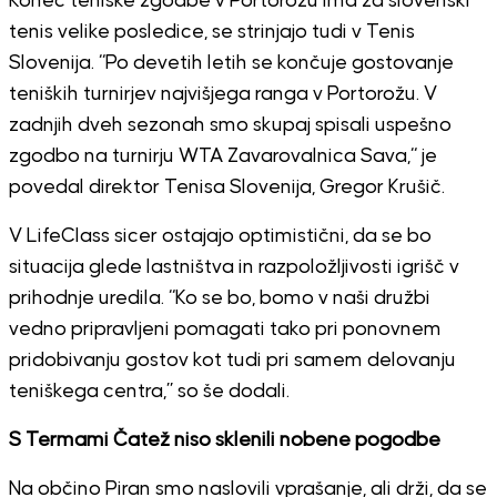
Konec teniške zgodbe v Portorožu ima za slovenski
tenis velike posledice, se strinjajo tudi v Tenis
Slovenija. “Po devetih letih se končuje gostovanje
teniških turnirjev najvišjega ranga v Portorožu. V
zadnjih dveh sezonah smo skupaj spisali uspešno
zgodbo na turnirju WTA Zavarovalnica Sava,“ je
povedal direktor Tenisa Slovenija, Gregor Krušič.
V LifeClass sicer ostajajo optimistični, da se bo
situacija glede lastništva in razpoložljivosti igrišč v
prihodnje uredila. “Ko se bo, bomo v naši družbi
vedno pripravljeni pomagati tako pri ponovnem
pridobivanju gostov kot tudi pri samem delovanju
teniškega centra,” so še dodali.
S Termami Čatež niso sklenili nobene pogodbe
Na občino Piran smo naslovili vprašanje, ali drži, da se