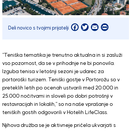
Facebook
Twitter
Email
Print
Deli novico s tvojimi prijatelji
“Teniška tematika je trenutno aktualna in si zasluži
vso pozornost, da se v prihodnje ne bi ponovila.
Izguba tenisa v letošnji sezoni je udarec za
portoroški turizem. Teniški gostje v Portorožu so v
preteklih letih po ocenah ustvarili med 20.000 in
25.000 nočitvami in sloveli po dobri potrošnji v
restavracijah in lokalih,” so na naše vprašanje o
teniških gostih odgovorili v Hotelih LifeClass.
Njihova družba se je aktivneje pričela ukvarjati s