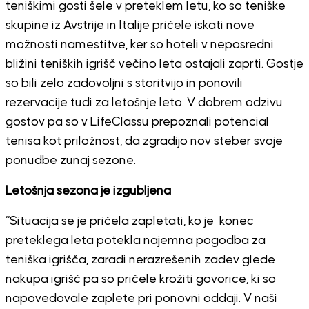
teniškimi gosti šele v preteklem letu, ko so teniške
skupine iz Avstrije in Italije pričele iskati nove
možnosti namestitve, ker so hoteli v neposredni
bližini teniških igrišč večino leta ostajali zaprti. Gostje
so bili zelo zadovoljni s storitvijo in ponovili
rezervacije tudi za letošnje leto. V dobrem odzivu
gostov pa so v LifeClassu prepoznali potencial
tenisa kot priložnost, da zgradijo nov steber svoje
ponudbe zunaj sezone.
Letošnja sezona je izgubljena
“Situacija se je pričela zapletati, ko je konec
preteklega leta potekla najemna pogodba za
teniška igrišča, zaradi nerazrešenih zadev glede
nakupa igrišč pa so pričele krožiti govorice, ki so
napovedovale zaplete pri ponovni oddaji. V naši