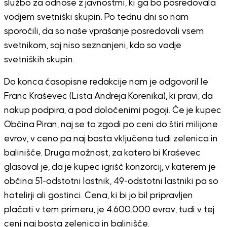
službo za odnose z javnostmi, ki ga bo posredovala
vodjem svetniški skupin. Po tednu dni so nam
sporočili, da so naše vprašanje posredovali vsem
svetnikom, saj niso seznanjeni, kdo so vodje
svetniških skupin.
Do konca časopisne redakcije nam je odgovoril le
Franc Kraševec (Lista Andreja Korenika), ki pravi, da
nakup podpira, a pod določenimi pogoji. Če je kupec
Občina Piran, naj se to zgodi po ceni do štiri milijone
evrov, v ceno pa naj bosta vključena tudi zelenica in
balinišče. Druga možnost, za katero bi Kraševec
glasoval je, da je kupec igrišč konzorcij, v katerem je
občina 51-odstotni lastnik, 49-odstotni lastniki pa so
hotelirji ali gostinci. Cena, ki bi jo bil pripravljen
plačati v tem primeru, je 4.600.000 evrov, tudi v tej
ceni naj bosta zelenica in balinišče.