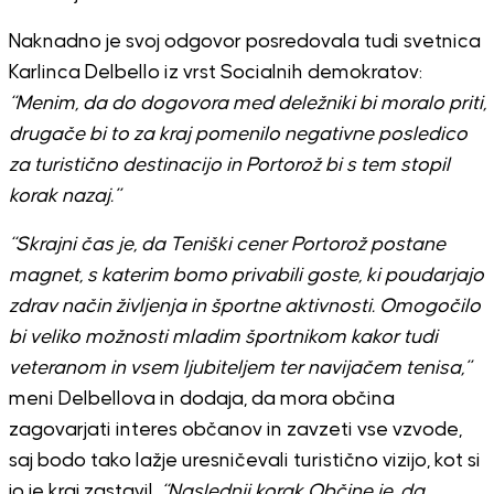
Naknadno je svoj odgovor posredovala tudi svetnica
Karlinca Delbello iz vrst Socialnih demokratov:
“Menim, da do dogovora med deležniki bi moralo priti,
drugače bi to za kraj pomenilo negativne posledico
za turistično destinacijo in Portorož bi s tem stopil
korak nazaj.”
“Skrajni čas je, da Teniški cener Portorož postane
magnet, s katerim bomo privabili goste, ki poudarjajo
zdrav način življenja in športne aktivnosti. Omogočilo
bi veliko možnosti mladim športnikom kakor tudi
veteranom in vsem ljubiteljem ter navijačem tenisa,”
meni Delbellova in dodaja, da mora občina
zagovarjati interes občanov in zavzeti vse vzvode,
saj bodo tako lažje uresničevali turistično vizijo, kot si
jo je kraj zastavil.
“Naslednji korak Občine je, da