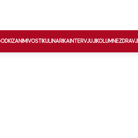
ODKI
ZANIMIVOSTI
KULINARIKA
INTERVJUJI
KOLUMNE
ZDRAVJ