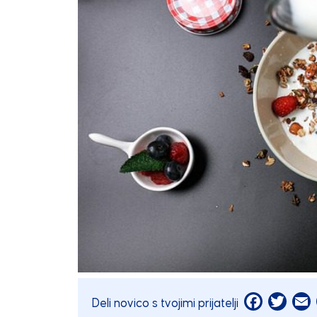
Facebook
Twitt
E
Deli novico s tvojimi prijatelji