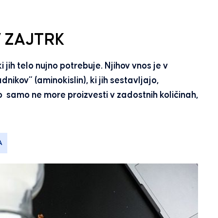
V ZAJTRK
jih telo nujno potrebuje. Njihov vnos je v
ikov” (aminokislin), ki jih sestavljajo,
lo samo ne more proizvesti v zadostnih količinah,
A