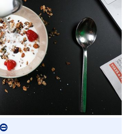
er
mail
Print