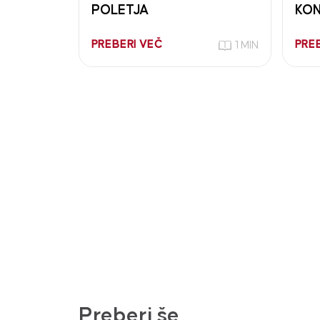
POLETJA
KON
PREBERI VEČ
PRE
1 MIN
Preberi še