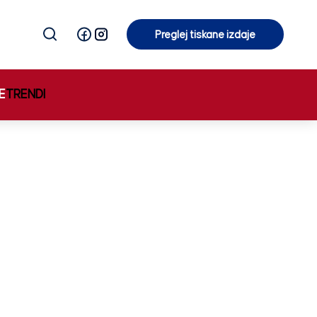
Preglej tiskane izdaje
Preglej tiskane izdaje
E
TRENDI