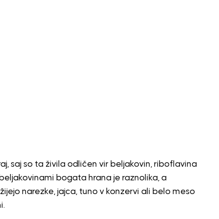
, saj so ta živila odličen vir beljakovin, riboflavina
. Z beljakovinami bogata hrana je raznolika, a
jejo narezke, jajca, tuno v konzervi ali belo meso
i.