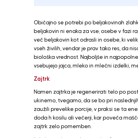
Običajno se potrebi po beljakovinah zlahk
beljakovin ni enaka za vse; osebe v fazi rast
več beljakovin kot odrasli in osebe, ki veli
vseh živilih, vendar je prav tako res, da n
biološka vrednost. Najboljše in najpopolnej
vsebujejo jajca, mleko in mlečni izdelki, me
Zajtrk
Namen zajtrka je regenerirati telo po post
ukinemo, tvegamo, da se bo pri naslednji
zaužili prevelike porcije; v praksi se ta ene
doda h kosilu ali večerji, kar poveča maš
zajtrk zelo pomemben.