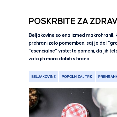
POSKRBITE ZA ZDRA
Beljakovine so ena izmed makrohranil, ki 
prehrani zelo pomemben, saj je del “gradn
“esencialne” vrste; to pomeni, da jih te
zato jih mora dobiti s hrano.
BELJAKOVINE
POPOLN ZAJTRK
PREHRAN