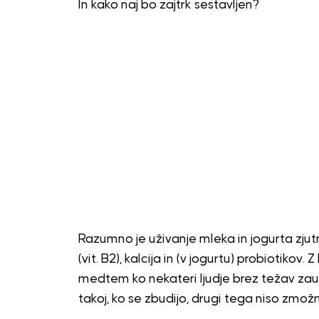
In kako naj bo zajtrk sestavljen?
Razumno je uživanje mleka in jogurta zjutraj
(vit. B2), kalcija in (v jogurtu) probiotikov
medtem ko nekateri ljudje brez težav zauži
takoj, ko se zbudijo, drugi tega niso zmožn