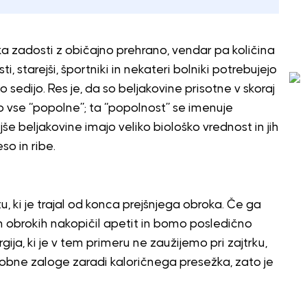
a zadosti z običajno prehrano, vendar pa količina
i, starejši, športniki in nekateri bolniki potrebujejo
ko sedijo. Res je, da so beljakovine prisotne v skoraj
iso vse “popolne”; ta “popolnost” se imenuje
še beljakovine imajo veliko biološko vrednost in jih
so in ribe.
u, ki je trajal od konca prejšnjega obroka. Če ga
h obrokih nakopičil apetit in bomo posledično
rgija, ki je v tem primeru ne zaužijemo pri zajtrku,
čobne zaloge zaradi kaloričnega presežka, zato je