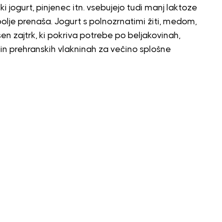
ški jogurt, pinjenec itn. vsebujejo tudi manj laktoze
, bolje prenaša. Jogurt s polnozrnatimi žiti, medom,
n zajtrk, ki pokriva potrebe po beljakovinah,
 in prehranskih vlakninah za večino splošne