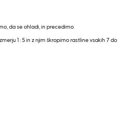
o, da se ohladi, in precedimo.
erju 1 : 5 in z njim škropimo rastline vsakih 7 do