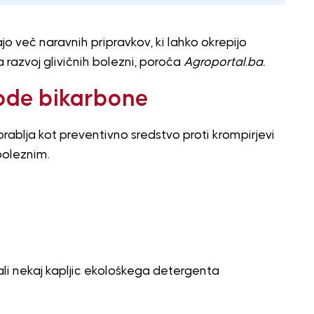
ajo več naravnih pripravkov, ki lahko okrepijo
 razvoj glivičnih bolezni, poroča
Agroportal.ba.
sode bikarbone
blja kot preventivno sredstvo proti krompirjevi
boleznim.
ali nekaj kapljic ekološkega detergenta