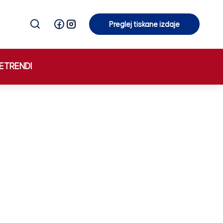
Preglej tiskane izdaje
Preglej tiskane izdaje
E
TRENDI