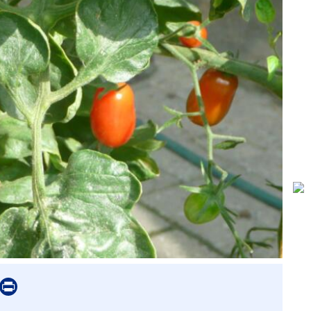
er
mail
Print