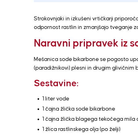
Strokovnjaki in izkušeni vrtičkarji priporoč
odpornost rastlin in zmanjšajo tveganje za
Naravni pripravek iz 
Mešanica sode bikarbone se pogosto upora
(paradižnikovi) plesni in drugim glivičnim 
Sestavine:
1 liter vode
1 čajna žlička sode bikarbone
1 čajna žlička blagega tekočega mila 
1 žlica rastlinskega olja (po želji)