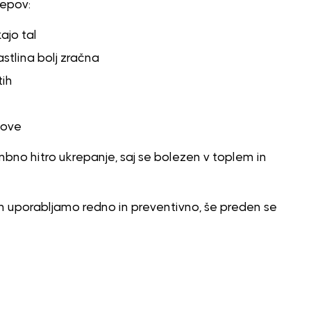
repov:
ajo tal
astlina bolj zračna
tih
dove
mbno hitro ukrepanje, saj se bolezen v toplem in
 jih uporabljamo redno in preventivno, še preden se