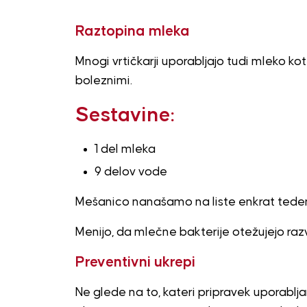
Raztopina mleka
Mnogi vrtičkarji uporabljajo tudi mleko ko
boleznimi.
Sestavine:
1 del mleka
9 delov vode
Mešanico nanašamo na liste enkrat tede
Menijo, da mlečne bakterije otežujejo razvo
Preventivni ukrepi
Ne glede na to, kateri pripravek uporablj