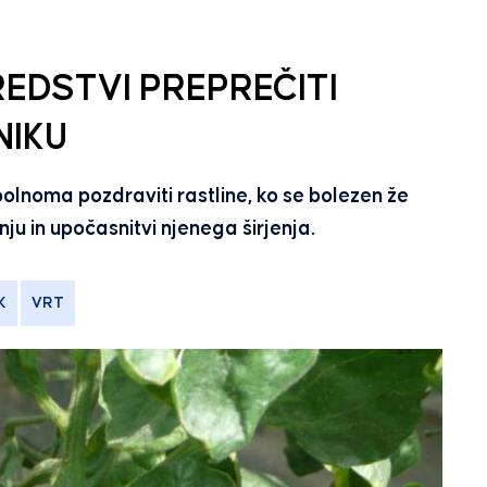
REDSTVI PREPREČITI
NIKU
lnoma pozdraviti rastline, ko se bolezen že
ju in upočasnitvi njenega širjenja.
K
VRT