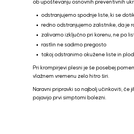
ob upoštevanju osnovnih preventivnih uk
odstranjujemo spodnje liste, ki se dotik
redno odstranjujemo zalistnike, da je r
zalivamo izključno pri korenu, ne po lis
rastlin ne sadimo pregosto
takoj odstranimo okužene liste in plo
Pri krompirjevi plesni je še posebej pome
vlažnem vremenu zelo hitro širi.
Naravni pripravki so najbolj učinkoviti, če
pojavijo prvi simptomi bolezni.