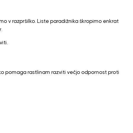
o v razpršilko. Liste paradižnika škropimo enkrat
.
iti.
lahko pomaga rastlinam razviti večjo odpornost proti