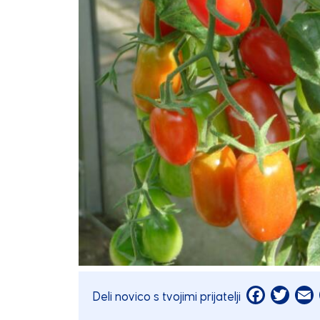
Facebook
Twitt
E
Deli novico s tvojimi prijatelji