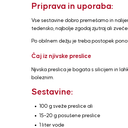
Priprava in uporaba:
Vse sestavine dobro premešamo in nalijem
tedensko, najbolje zgodaj zjutraj ali zvečer
Po obilnem dežju je treba postopek ponov
Čaj iz njivske preslice
Njivska preslica je bogata s silicijem in 
boleznim.
Sestavine:
100 g sveže preslice ali
15–20 g posušene preslice
1 liter vode