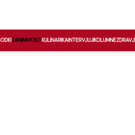
ODKI
ZANIMIVOSTI
KULINARIKA
INTERVJUJI
KOLUMNE
ZDRAVJ