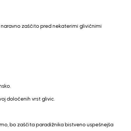
t naravno zaščito pred nekaterimi glivičnimi
nsko.
j določenih vrst glivic.
amo, bo zaščita paradižnika bistveno uspešnejša