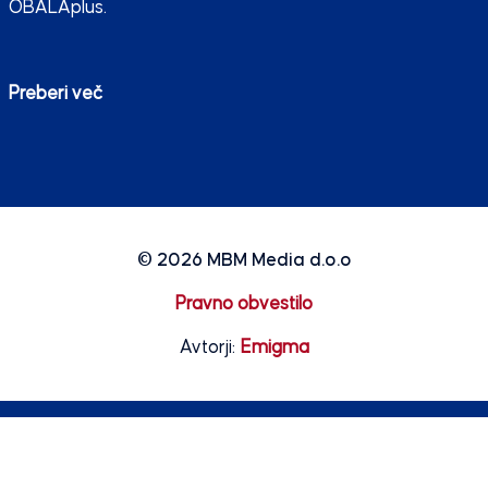
OBALAplus.
Preberi več
© 2026
MBM Media d.o.o
Pravno obvestilo
Avtorji:
Emigma