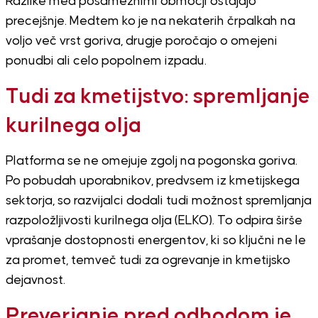
Razlike med posameznimi območji ostajajo
precejšnje. Medtem ko je na nekaterih črpalkah na
voljo več vrst goriva, drugje poročajo o omejeni
ponudbi ali celo popolnem izpadu.
Tudi za kmetijstvo: spremljanje
kurilnega olja
Platforma se ne omejuje zgolj na pogonska goriva.
Po pobudah uporabnikov, predvsem iz kmetijskega
sektorja, so razvijalci dodali tudi možnost spremljanja
razpoložljivosti kurilnega olja (ELKO). To odpira širše
vprašanje dostopnosti energentov, ki so ključni ne le
za promet, temveč tudi za ogrevanje in kmetijsko
dejavnost.
Preverjanje pred odhodom je