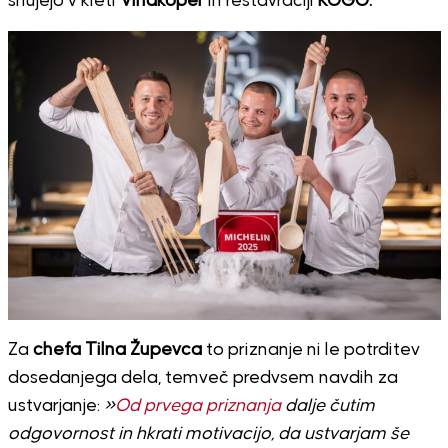
snujejo v kleti
Vinakoper
in restavraciji
KOGO.
Za
chefa Tilna Župevca
to priznanje ni le potrditev
dosedanjega dela, temveč predvsem navdih za
ustvarjanje:
»
Od prvega priznanja
dalje čutim
odgovornost in hkrati motivacijo, da ustvarjam še