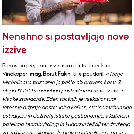
Nenehno si postavljajo nove
izzive
Ponos ob prejemu priznanja deli tudi direktor
Vinakoper,
mag. Borut Fakin
, ki je poudaril:
»Tretje
Michelinovo priznanje je prišlo ob pravem času. Z
ekipo KOGO si nenehno postavljamo nove izzive in
visoke standarde. Eden takšnih je vsekakor tudi
letošnje odprtje gastro laba KeBon, stičišča vrhunskih
ustvarjanj in doživetij istrske gastronomije, v katerem
potekajo teambuildingi in kuharski tečaji ter druženja
za zaključene skupine. In prav ta interakcija z gosti, z