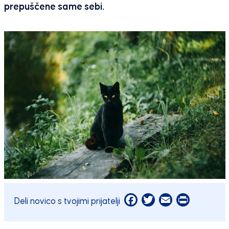
prepuščene same sebi.
Facebook
Twitter
Email
Print
Deli novico s tvojimi prijatelji