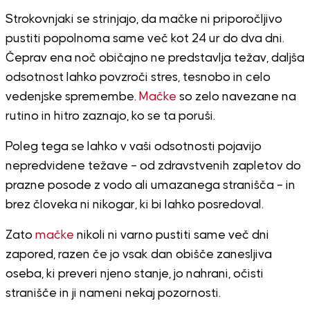
Strokovnjaki se strinjajo, da mačke ni priporočljivo
pustiti popolnoma same več kot 24 ur do dva dni.
Čeprav ena noč običajno ne predstavlja težav, daljša
odsotnost lahko povzroči stres, tesnobo in celo
vedenjske spremembe.
Mačke
so zelo navezane na
rutino in hitro zaznajo, ko se ta poruši.
Poleg tega se lahko v vaši odsotnosti pojavijo
nepredvidene težave – od zdravstvenih zapletov do
prazne posode z vodo ali umazanega stranišča – in
brez človeka ni nikogar, ki bi lahko posredoval.
Zato
mačke
nikoli ni varno pustiti same več dni
zapored, razen če jo vsak dan obišče zanesljiva
oseba, ki preveri njeno stanje, jo nahrani, očisti
stranišče in ji nameni nekaj pozornosti.