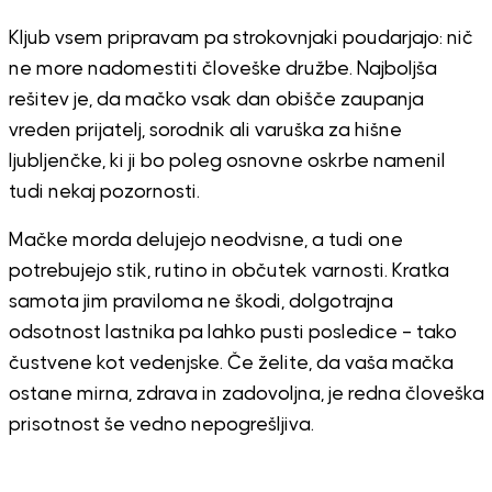
Kljub vsem pripravam pa strokovnjaki poudarjajo: nič
ne more nadomestiti človeške družbe. Najboljša
rešitev je, da mačko vsak dan obišče zaupanja
vreden prijatelj, sorodnik ali varuška za hišne
ljubljenčke, ki ji bo poleg osnovne oskrbe namenil
tudi nekaj pozornosti.
Mačke morda delujejo neodvisne, a tudi one
potrebujejo stik, rutino in občutek varnosti. Kratka
samota jim praviloma ne škodi, dolgotrajna
odsotnost lastnika pa lahko pusti posledice – tako
čustvene kot vedenjske. Če želite, da vaša mačka
ostane mirna, zdrava in zadovoljna, je redna človeška
prisotnost še vedno nepogrešljiva.