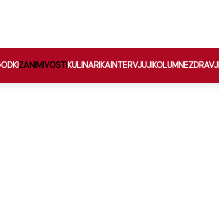
ODKI
ZANIMIVOSTI
KULINARIKA
INTERVJUJI
KOLUMNE
ZDRAVJ