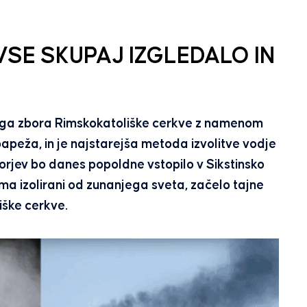
VSE SKUPAJ IZGLEDALO IN
ega zbora Rimskokatoliške cerkve z namenom
papeža, in je najstarejša metoda izvolitve vodje
ktorjev bo danes popoldne vstopilo v Sikstinsko
oma izolirani od zunanjega sveta, začelo tajne
iške cerkve.