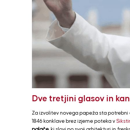
Dve tretjini glasov in ka
Za izvolitev novega papeža sta potrebni
1846 konklave brez izjeme poteka v
Siksti
palače,
ki slovi po svoji arhitekturi in fr