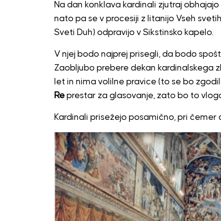
Na dan konklava kardinali zjutraj obhajaj
nato pa se v procesiji z litanijo Vseh svet
Sveti Duh) odpravijo v Sikstinsko kapelo.
V njej bodo najprej prisegli, da bodo spoš
Zaobljubo prebere dekan kardinalskega zbo
let in nima volilne pravice (to se bo zgod
Re
prestar za glasovanje, zato bo to vlogo
Kardinali prisežejo posamično, pri čemer d