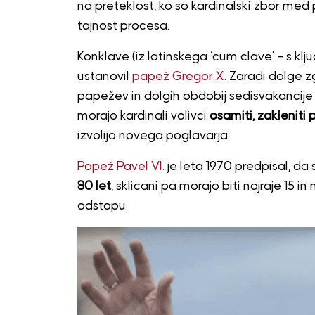
na preteklost, ko so kardinalski zbor med 
tajnost procesa.
Konklave (iz latinskega ‘cum clave’ – s klju
ustanovil
papež Gregor X.
Zaradi dolge z
papežev in dolgih obdobij sedisvakancije (
morajo kardinali volivci
osamiti, zakleniti
izvolijo novega poglavarja.
Papež Pavel VI.
je leta 1970 predpisal, da 
80 let
, sklicani pa morajo biti najraje 15 
odstopu.