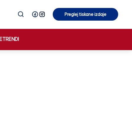
Preglej tiskane izdaje
Preglej tiskane izdaje
E
TRENDI