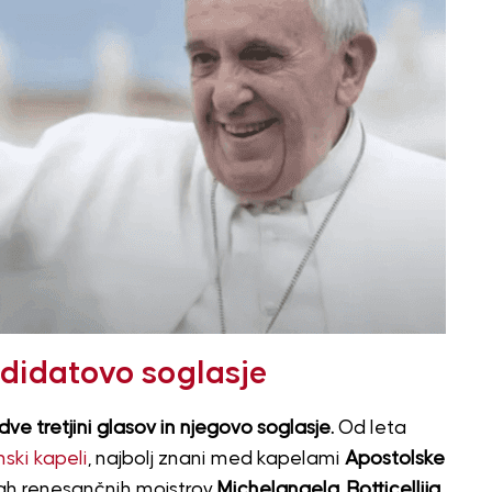
ndidatovo soglasje
dve tretjini glasov in njegovo soglasje.
Od leta
nski kapeli
, najbolj znani med kapelami
Apostolske
eskah renesančnih mojstrov
Michelangela, Botticellija