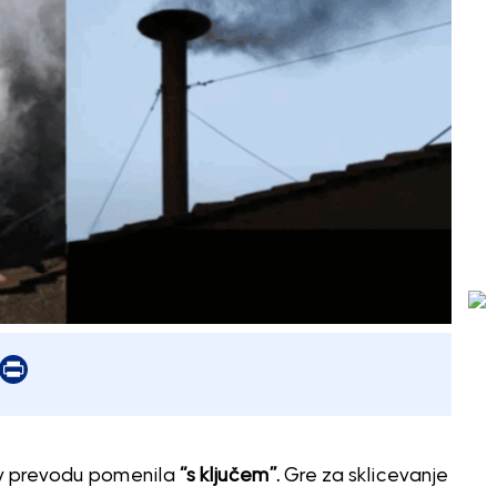
er
mail
Print
bi v prevodu pomenila
“s ključem”.
Gre za sklicevanje