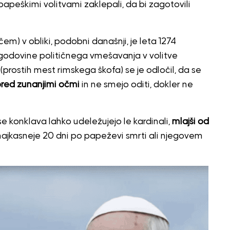
papeškimi volitvami zaklepali, da bi zagotovili
čem) v obliki, podobni današnji, je leta 1274
godovine političnega vmešavanja v volitve
prostih mest rimskega škofa) se je odločil, da se
 pred zunanjimi očmi
in ne smejo oditi, dokler ne
se konklava lahko udeležujejo le kardinali,
mlajši od
in najkasneje 20 dni po papeževi smrti ali njegovem