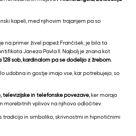
inski kapeli, med njihovim trajanjem pa so
e na primer živel papež Frančišek, je bila ta
ifikata Janeza Pavla II. Najbolj je znana kot
 128 sob, kardinalom pa se dodelijo z žrebom.
lo udobna in gostje imajo vse, kar potrebujejo, so
, televizijske in telefonske povezave,
ker morajo
 in morebitnih vplivov na njihovo odločitev.
tradicijo in simboliko, skrivnostmi in hipnotičnimi