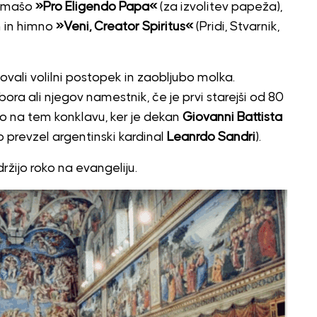
o mašo
»Pro Eligendo Papa«
(za izvolitev papeža),
ih in himno
»Veni, Creator Spiritus«
(Pridi, Stvarnik,
tovali volilni postopek in zaobljubo molka.
ra ali njegov namestnik, če je prvi starejši od 80
ilo na tem konklavu, ker je dekan
Giovanni Battista
 prevzel argentinski kardinal
Leanrdo Sandri
).
ržijo roko na evangeliju.