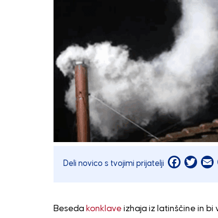
Facebook
Twitt
E
Deli novico s tvojimi prijatelji
Beseda
konklave
izhaja iz latinščine in 