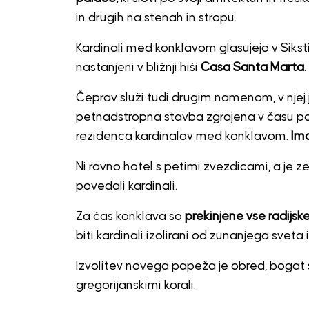
in drugih na stenah in stropu.
Kardinali med konklavom glasujejo v Sikst
nastanjeni v bližnji hiši
Casa Santa Marta.
Čeprav služi tudi drugim namenom, v njej j
petnadstropna stavba zgrajena v času pont
rezidenca kardinalov med konklavom.
Ima
Ni ravno hotel s petimi zvezdicami, a je ze
povedali kardinali.
Za čas konklava so
prekinjene vse radijske
biti kardinali izolirani od zunanjega sveta
Izvolitev novega papeža je obred, bogat s 
gregorijanskimi korali.