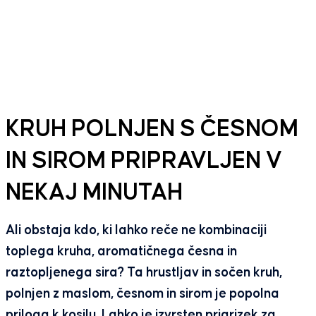
KRUH POLNJEN S ČESNOM
IN SIROM PRIPRAVLJEN V
NEKAJ MINUTAH
Ali obstaja kdo, ki lahko reče ne kombinaciji
toplega kruha, aromatičnega česna in
raztopljenega sira? Ta hrustljav in sočen kruh,
polnjen z maslom, česnom in sirom je popolna
priloga k kosilu. Lahko je izvrsten prigrizek za