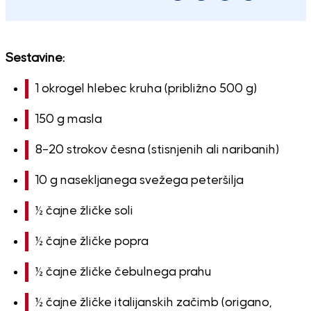
Sestavine:
1 okrogel hlebec kruha (približno 500 g)
150 g masla
8–20 strokov česna (stisnjenih ali naribanih)
10 g nasekljanega svežega peteršilja
½ čajne žličke soli
½ čajne žličke popra
½ čajne žličke čebulnega prahu
½ čajne žličke italijanskih začimb (origano,