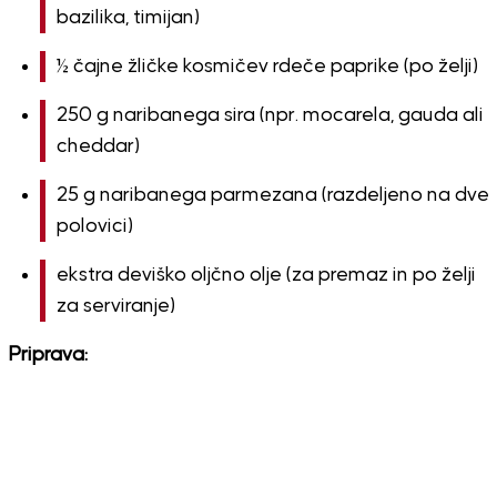
bazilika, timijan)
½ čajne žličke kosmičev rdeče paprike (po želji)
250 g naribanega sira (npr. mocarela, gauda ali
cheddar)
25 g naribanega parmezana (razdeljeno na dve
polovici)
ekstra deviško oljčno olje (za premaz in po želji
za serviranje)
Priprava: