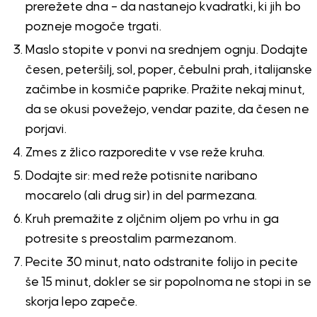
prerežete dna – da nastanejo kvadratki, ki jih bo
pozneje mogoče trgati.
Maslo stopite v ponvi na srednjem ognju. Dodajte
česen, peteršilj, sol, poper, čebulni prah, italijanske
začimbe in kosmiče paprike. Pražite nekaj minut,
da se okusi povežejo, vendar pazite, da česen ne
porjavi.
Zmes z žlico razporedite v vse reže kruha.
Dodajte sir: med reže potisnite naribano
mocarelo (ali drug sir) in del parmezana.
Kruh premažite z oljčnim oljem po vrhu in ga
potresite s preostalim parmezanom.
Pecite 30 minut, nato odstranite folijo in pecite
še 15 minut, dokler se sir popolnoma ne stopi in se
skorja lepo zapeče.