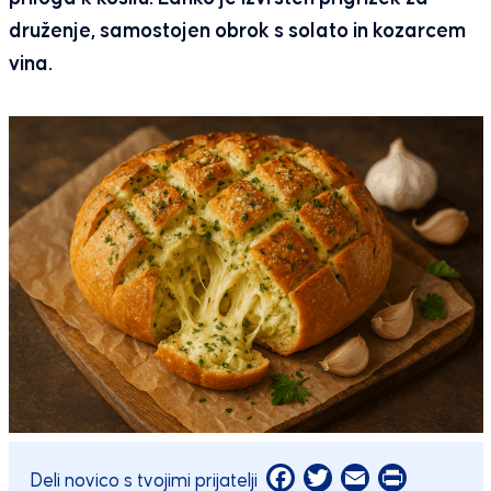
druženje, samostojen obrok s solato in kozarcem
vina.
Facebook
Twitter
Email
Print
Deli novico s tvojimi prijatelji