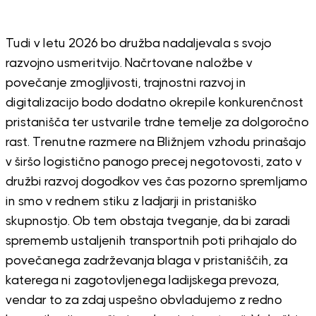
Tudi v letu 2026 bo družba nadaljevala s svojo
razvojno usmeritvijo. Načrtovane naložbe v
povečanje zmogljivosti, trajnostni razvoj in
digitalizacijo bodo dodatno okrepile konkurenčnost
pristanišča ter ustvarile trdne temelje za dolgoročno
rast. Trenutne razmere na Bližnjem vzhodu prinašajo
v širšo logistično panogo precej negotovosti, zato v
družbi razvoj dogodkov ves čas pozorno spremljamo
in smo v rednem stiku z ladjarji in pristaniško
skupnostjo. Ob tem obstaja tveganje, da bi zaradi
sprememb ustaljenih transportnih poti prihajalo do
povečanega zadrževanja blaga v pristaniščih, za
katerega ni zagotovljenega ladijskega prevoza,
vendar to za zdaj uspešno obvladujemo z redno