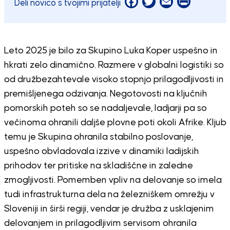
Facebook
Twitter
Email
Print
Deli novico s tvojimi prijatelji
Leto 2025 je bilo za Skupino Luka Koper uspešno in
hkrati zelo dinamično. Razmere v globalni logistiki so
od družbezahtevale visoko stopnjo prilagodljivosti in
premišljenega odzivanja. Negotovosti na ključnih
pomorskih poteh so se nadaljevale, ladjarji pa so
večinoma ohranili daljše plovne poti okoli Afrike. Kljub
temu je Skupina ohranila stabilno poslovanje,
uspešno obvladovala izzive v dinamiki ladijskih
prihodov ter pritiske na skladiščne in zaledne
zmogljivosti. Pomemben vpliv na delovanje so imela
tudi infrastrukturna dela na železniškem omrežju v
Sloveniji in širši regiji, vendar je družba z usklajenim
delovanjem in prilagodljivim servisom ohranila