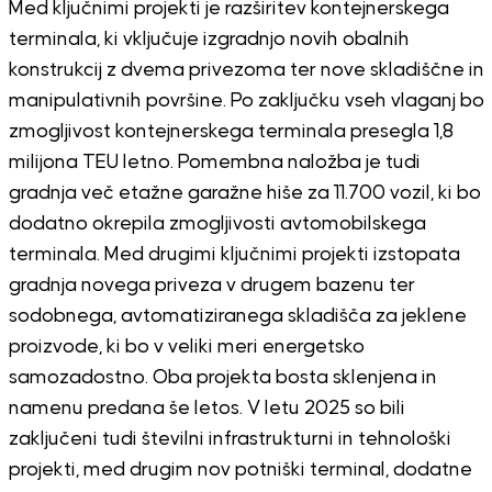
Med ključnimi projekti je razširitev kontejnerskega
terminala, ki vključuje izgradnjo novih obalnih
konstrukcij z dvema privezoma ter nove skladiščne in
manipulativnih površine.
Po zaključku vseh vlaganj bo
zmogljivost kontejnerskega terminala presegla 1,8
milijona TEU letno.
Pomembna naložba je tudi
gradnja več etažne garažne hiše za 11.700 vozil, ki bo
dodatno okrepila zmogljivosti avtomobilskega
terminala. Med drugimi ključnimi projekti izstopata
gradnja novega priveza v drugem bazenu ter
sodobnega, avtomatiziranega skladišča za jeklene
proizvode, ki bo v veliki meri energetsko
samozadostno. Oba projekta bosta sklenjena in
namenu predana še letos. V letu 2025 so bili
zaključeni tudi številni infrastrukturni in tehnološki
projekti, med drugim nov potniški terminal, dodatne