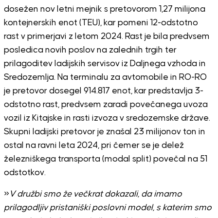
dosežen nov letni mejnik s pretovorom 1,27 milijona
kontejnerskih enot (TEU), kar pomeni 12-odstotno
rast v primerjavi z letom 2024.
Rast je bila predvsem
posledica novih poslov na zalednih trgih ter
prilagoditev ladijskih servisov iz Daljnega vzhoda in
Sredozemlja.
Na terminalu za avtomobile in RO-RO
je pretovor dosegel 914.817 enot, kar predstavlja 3-
odstotno rast
, predvsem zaradi povečanega uvoza
vozil iz Kitajske in rasti izvoza v sredozemske države.
Skupni ladijski pretovor je znašal 23 milijonov ton in
ostal na ravni leta 2024, pri čemer se je delež
železniškega transporta (modal split) povečal na 51
odstotkov.
»
V družbi smo že večkrat dokazali, da imamo
prilagodljiv pristaniški poslovni model, s katerim smo