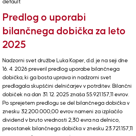
default
Predlog o uporabi
bilančnega dobička za leto
2025
Nadzorni svet družbe Luka Koper, d.d. je na seji dne
16. 4. 2026 preveril predlog uporabe bilančnega
dobička, ki ga bosta uprava in nadzorni svet
predlagala skupščini delničarjev v potrditev. Bilančni
dobiček na dan 31. 12. 2025 znaša 55.921.157,11 evrov.
Po sprejetem predlogu se del bilančnega dobička v
znesku 32.200.000,00 evrov nameni za izplačilo
dividend v bruto vrednosti 2,30 evra na delnico,
preostanek bilančnega dobička v znesku 23.721.157,11