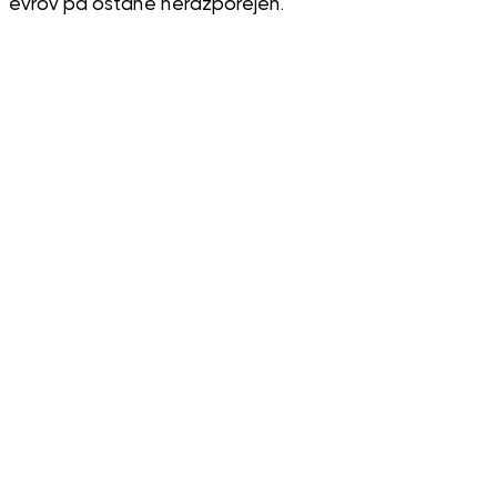
evrov pa ostane nerazporejen.