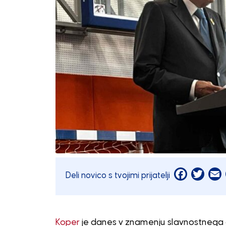
Facebook
Twitt
E
Deli novico s tvojimi prijatelji
Koper
je danes v znamenju slavnostnega 