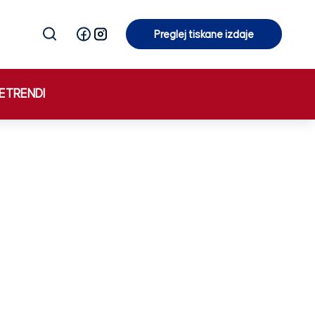
Preglej tiskane izdaje
Preglej tiskane izdaje
E
TRENDI