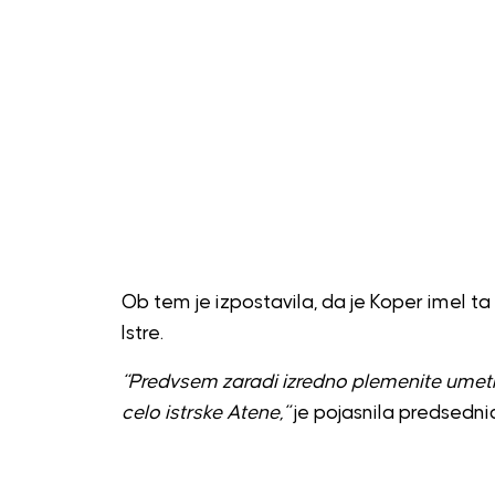
Ob tem je izpostavila, da je Koper imel ta
Istre.
“Predvsem zaradi izredno plemenite umetni
celo istrske Atene,”
je pojasnila predsedni