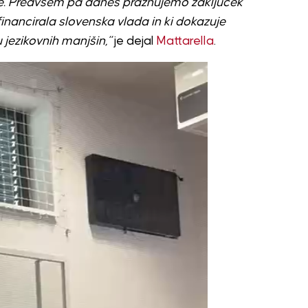
ne. Predvsem pa danes praznujemo zaključek
financirala slovenska vlada in ki dokazuje
 jezikovnih manjšin,”
je dejal
Mattarella
.