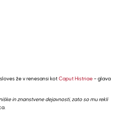
 sloves že v renesansi kot
Caput Histriae
– glava
ške in znanstvene dejavnosti, zato so mu rekli
ca.