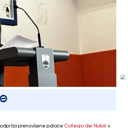
er
mail
Print
odprtja prenovljene palače
Collegio dei Nobili
v