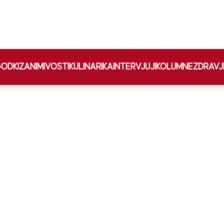
ODKI
ZANIMIVOSTI
KULINARIKA
INTERVJUJI
KOLUMNE
ZDRAVJ