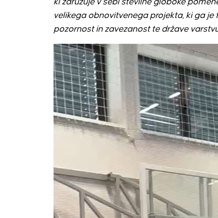
ki združuje v sebi številne globoke pome
velikega obnovitvenega projekta, ki ga je 
pozornost in zavezanost te države varstvu
Predvajalnik
videa