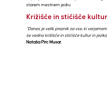
starem mestnem jedru.
Križišče in stičišče kultur
“Danes je velik praznik za vse, ki verjamemo
še vedno križišče in stičišče kultur in jeziko
Nataša Pirc Musar.