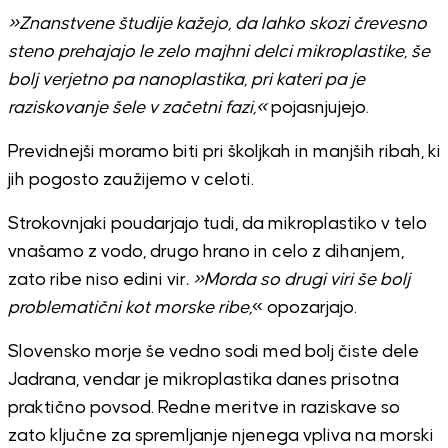
»Znanstvene študije kažejo, da lahko skozi črevesno
steno prehajajo le zelo majhni delci mikroplastike, še
bolj verjetno pa nanoplastika, pri kateri pa je
raziskovanje šele v začetni fazi,«
pojasnjujejo.
Previdnejši moramo biti pri školjkah in manjših ribah, ki
jih pogosto zaužijemo v celoti.
Strokovnjaki poudarjajo tudi, da mikroplastiko v telo
vnašamo z vodo, drugo hrano in celo z dihanjem,
zato ribe niso edini vir
. »Morda so drugi viri še bolj
problematični kot morske ribe,
« opozarjajo.
Slovensko morje še vedno sodi med bolj čiste dele
Jadrana, vendar je mikroplastika danes prisotna
praktično povsod. Redne meritve in raziskave so
zato ključne za spremljanje njenega vpliva na morski