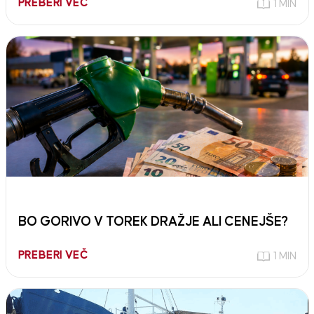
PREBERI VEČ
1 MIN
BO GORIVO V TOREK DRAŽJE ALI CENEJŠE?
PREBERI VEČ
1 MIN