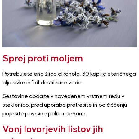
Sprej proti moljem
Potrebujete eno žlico alkohola, 30 kapljic eteričnega
olja sivke in 1 dl destilirane vode.
Sestavine dodajte v navedenem vrstnem redu v
steklenico, pred uporabo pretresite in po čiščenju
popršite površine polic in omaric.
Vonj lovorjevih listov jih