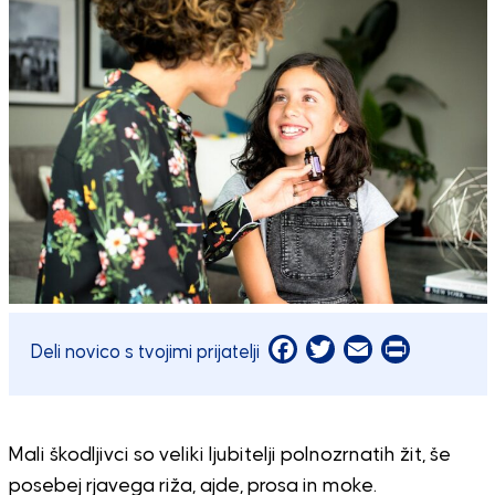
Facebook
Twitter
Email
Print
Deli novico s tvojimi prijatelji
Mali škodljivci so veliki ljubitelji polnozrnatih žit, še
posebej rjavega riža, ajde, prosa in moke.