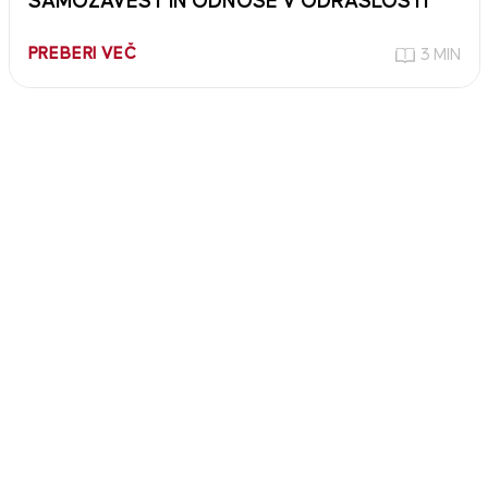
SAMOZAVEST IN ODNOSE V ODRASLOSTI
PREBERI VEČ
3 MIN