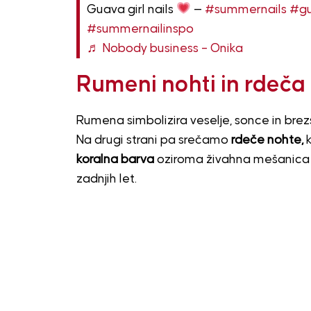
Guava girl nails
—
#summernails
#gu
#summernailinspo
♬ Nobody business – Onika
Rumeni nohti in rdeča 
Rumena simbolizira veselje, sonce in brez
Na drugi strani pa srečamo
rdeče nohte,
k
koralna barva
oziroma živahna mešanica rd
zadnjih let.