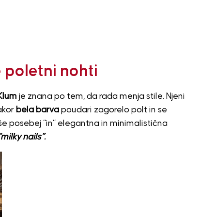
 poletni nohti
 Klum
je znana po tem, da rada menja stile. Njeni
kakor
bela barva
poudari zagorelo polt in se
še posebej “in” elegantna in minimalistična
“milky nails”.