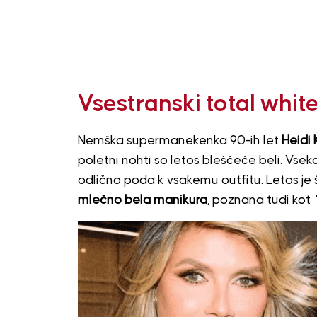
Vsestranski total white
Nemška supermanekenka 90-ih let
Heidi
poletni nohti so letos bleščeče beli. Vse
odlično poda k vsakemu outfitu. Letos je 
mlečno bela manikura
, poznana tudi kot