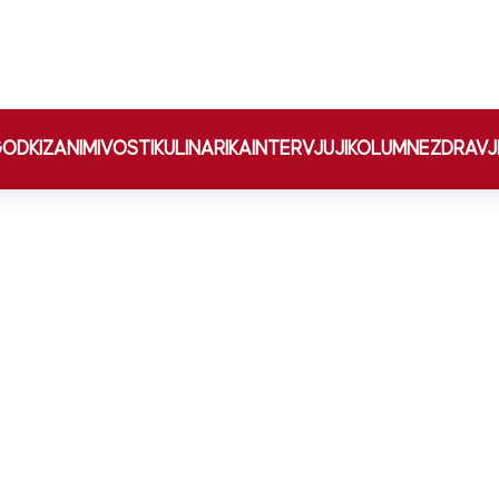
ODKI
ZANIMIVOSTI
KULINARIKA
INTERVJUJI
KOLUMNE
ZDRAVJ