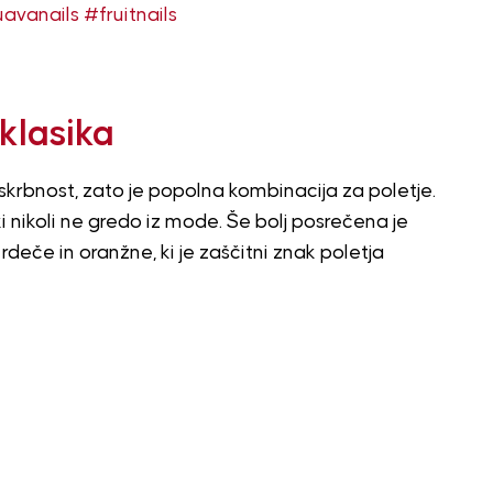
avanails
#fruitnails
klasika
skrbnost, zato je popolna kombinacija za poletje.
i nikoli ne gredo iz mode. Še bolj posrečena je
eče in oranžne, ki je zaščitni znak poletja