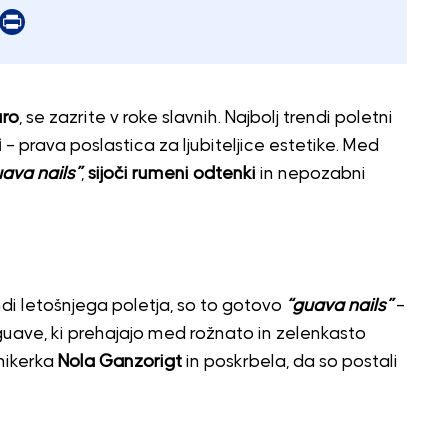
er
mail
Print
uro
, se zazrite v roke slavnih. Najbolj trendi poletni
i
– prava poslastica za ljubiteljice estetike. Med
ava nails”
,
sijoči rumeni odtenki
in nepozabni
 letošnjega poletja, so to gotovo
“guava nails”
–
guave, ki prehajajo med rožnato in zelenkasto
anikerka
Nola Ganzorigt
in poskrbela, da so postali