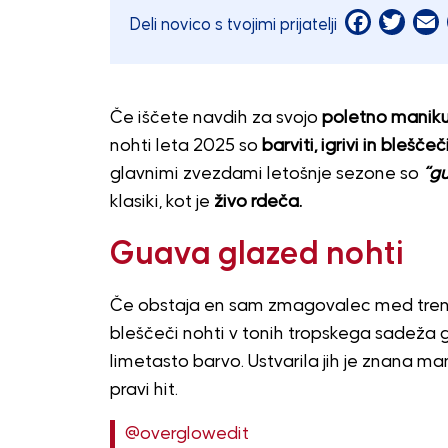
Facebook
Twitt
E
Deli novico s tvojimi prijatelji
Če iščete navdih za svojo
poletno manik
nohti leta 2025 so
barviti, igrivi in bleščeč
glavnimi zvezdami letošnje sezone so
“gu
klasiki, kot je
živo rdeča.
Guava glazed nohti
Če obstaja en sam zmagovalec med trendi
bleščeči nohti v tonih tropskega sadeža 
limetasto barvo. Ustvarila jih je znana m
pravi hit.
@overglowedit