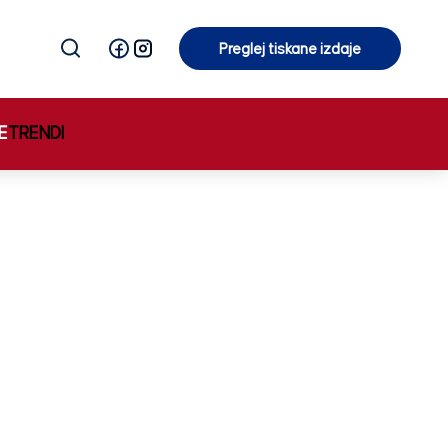
Preglej tiskane izdaje
Preglej tiskane izdaje
E
TRENDI