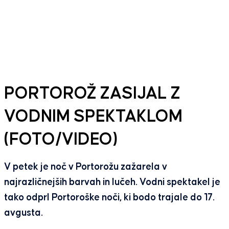
PORTOROŽ ZASIJAL Z
VODNIM SPEKTAKLOM
(FOTO/VIDEO)
V petek je noč v Portorožu zažarela v
najrazličnejših barvah in lučeh. Vodni spektakel je
tako odprl Portoroške noči, ki bodo trajale do 17.
avgusta.