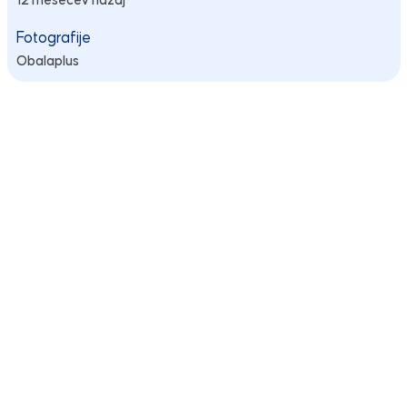
12 mesecev nazaj
Fotografije
Obalaplus