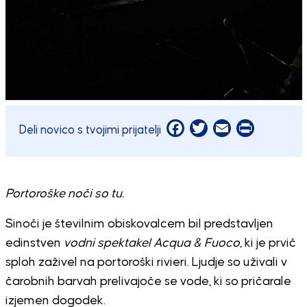
Facebook
Twitter
Email
Print
Deli novico s tvojimi prijatelji
Portoroške noči so tu.
Sinoči je številnim obiskovalcem bil predstavljen
edinstven
vodni spektakel Acqua & Fuoco,
ki je prvič
sploh zaživel na portoroški rivieri. Ljudje so uživali v
čarobnih barvah preliva­joče se vode, ki so pričarale
izjemen dogodek.