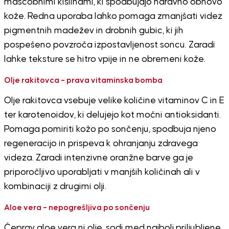
maščobnimi kislinami, ki spodbujajo naravno obnovo
kože. Redna uporaba lahko pomaga zmanjšati videz
pigmentnih madežev in drobnih gubic, ki jih
pospešeno povzroča izpostavljenost soncu. Zaradi
lahke teksture se hitro vpije in ne obremeni kože.
Olje rakitovca – prava vitaminska bomba
Olje rakitovca vsebuje velike količine vitaminov C in E
ter karotenoidov, ki delujejo kot močni antioksidanti.
Pomaga pomiriti kožo po sončenju, spodbuja njeno
regeneracijo in prispeva k ohranjanju zdravega
videza. Zaradi intenzivne oranžne barve ga je
priporočljivo uporabljati v manjših količinah ali v
kombinaciji z drugimi olji.
Aloe vera – nepogrešljiva po sončenju
Čeprav aloe vera ni olje, sodi med najbolj priljubljene