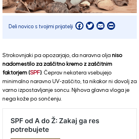
Facebook
Twitter
Email
Print
Deli novico s tvojimi prijatelji
Strokovnjaki pa opozarjajo, da naravna olja
niso
nadomestilo za zaščitno kremo z zaščitnim
faktorjem (
SPF
)
. Čeprav nekatera vsebujejo
minimalno naravno UV-zaščito, ta nikakor ni dovolj za
varno izpostavljanje soncu. Njihova glavna vloga je
nega kože po sončenju.