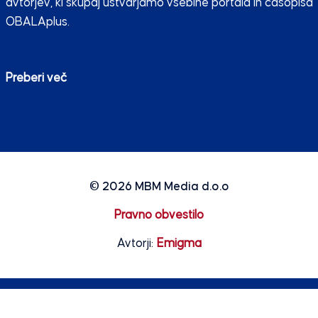
avtorjev, ki skupaj ustvarjamo vsebine portala in časopisa
OBALAplus.
Preberi več
© 2026
MBM Media d.o.o
Pravno obvestilo
Avtorji:
Emigma