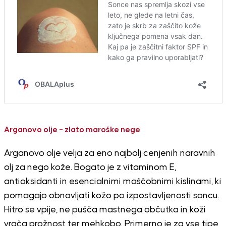
Arganovo olje – zlato maroške nege
Arganovo olje velja za eno najbolj cenjenih naravnih
olj za nego kože. Bogato je z vitaminom E,
antioksidanti in esencialnimi maščobnimi kislinami, ki
pomagajo obnavljati kožo po izpostavljenosti soncu.
Hitro se vpije, ne pušča mastnega občutka in koži
vrača prožnost ter mehkobo. Primerno je za vse tipe