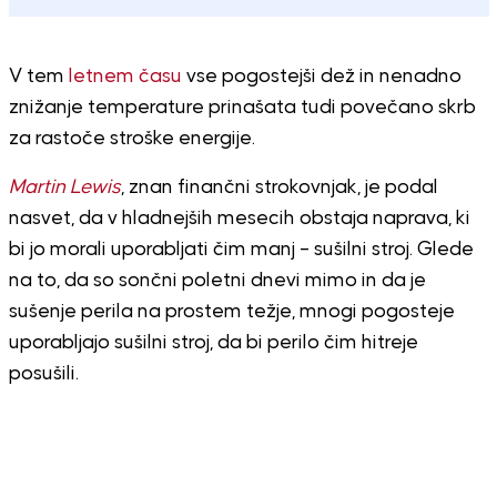
V tem
letnem času
vse pogostejši dež in nenadno
znižanje temperature prinašata tudi povečano skrb
za rastoče stroške energije.
Martin Lewis
, znan finančni strokovnjak, je podal
nasvet, da v hladnejših mesecih obstaja naprava, ki
bi jo morali uporabljati čim manj – sušilni stroj. Glede
na to, da so sončni poletni dnevi mimo in da je
sušenje perila na prostem težje, mnogi pogosteje
uporabljajo sušilni stroj, da bi perilo čim hitreje
posušili.