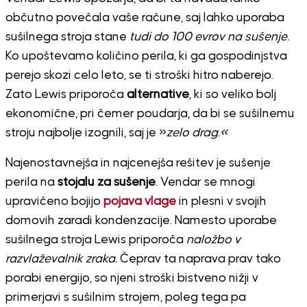
občutno povečala vaše račune, saj lahko uporaba
sušilnega stroja stane
tudi do 100 evrov na sušenje.
Ko upoštevamo količino perila, ki ga gospodinjstva
perejo skozi celo leto, se ti stroški hitro naberejo.
Zato Lewis priporoča
alternative
, ki so veliko bolj
ekonomične, pri čemer poudarja, da bi se sušilnemu
stroju najbolje izognili, saj je »
zelo drag.«
Najenostavnejša in najcenejša rešitev je sušenje
perila na
stojalu za sušenje
. Vendar se mnogi
upravičeno bojijo
pojava vlage
in plesni v svojih
domovih zaradi kondenzacije. Namesto uporabe
sušilnega stroja Lewis priporoča
naložbo v
razvlaževalnik zraka.
Čeprav ta naprava prav tako
porabi energijo, so njeni stroški bistveno nižji v
primerjavi s sušilnim strojem, poleg tega pa