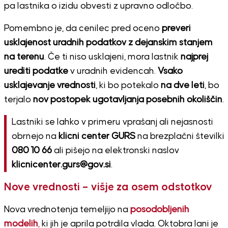
pa lastnika o izidu obvesti z upravno odločbo.
Pomembno je, da cenilec pred oceno
preveri
usklajenost uradnih podatkov z dejanskim stanjem
na terenu
. Če ti niso usklajeni, mora lastnik
najprej
urediti podatke
v uradnih evidencah.
Vsako
usklajevanje vrednosti
, ki bo potekalo
na dve leti
, bo
terjalo
nov postopek ugotavljanja posebnih okoliščin
.
Lastniki se lahko v primeru vprašanj ali nejasnosti
obrnejo na
klicni center GURS
na brezplačni številki
080 10 66
ali pišejo na elektronski naslov
klicnicenter.gurs@gov.si
.
Nove vrednosti – višje za osem odstotkov
Nova vrednotenja temeljijo na
posodobljenih
modelih
,
ki jih je aprila potrdila vlada. Oktobra lani je