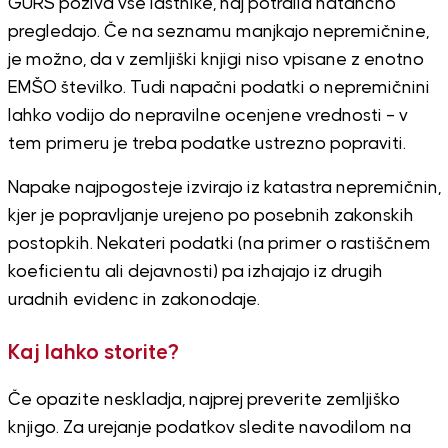
GURS poziva vse lastnike, naj potrdila natančno
pregledajo. Če na seznamu manjkajo nepremičnine,
je možno, da v zemljiški knjigi niso vpisane z enotno
EMŠO številko. Tudi napačni podatki o nepremičnini
lahko vodijo do nepravilne ocenjene vrednosti – v
tem primeru je treba podatke ustrezno popraviti.
Napake najpogosteje izvirajo iz katastra nepremičnin,
kjer je popravljanje urejeno po posebnih zakonskih
postopkih. Nekateri podatki (na primer o rastiščnem
koeficientu ali dejavnosti) pa izhajajo iz drugih
uradnih evidenc in zakonodaje.
Kaj lahko storite?
Če opazite neskladja, najprej preverite zemljiško
knjigo. Za urejanje podatkov sledite navodilom na