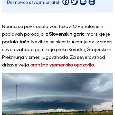
Facebook
Twitter
Email
Print
Deli novico s tvojimi prijatelji
Neurja so povzročala več težav. O vetrolomu in
poplavah poročajo iz
Slovenskih goric
, marsikje je
padala
toča.
Nevihte se sicer iz Avstrije oz. iz smeri
severozahoda pomikajo preko Koroške, Štajerske in
Prekmurja v smeri jugovzhoda. Za severovzhod
države velja
oranžno vremensko opozorilo
.