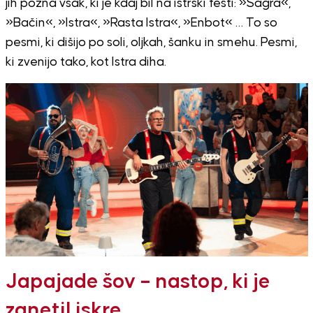
jih pozna vsak, ki je kdaj bil na istrski fešti: »Šagra«,
»Bačin«, »Istra«, »Rasta Istra«, »Enbot« … To so
pesmi, ki dišijo po soli, oljkah, šanku in smehu. Pesmi,
ki zvenijo tako, kot Istra diha.
Japajade šov – nastop, ki je
zanetil iskre