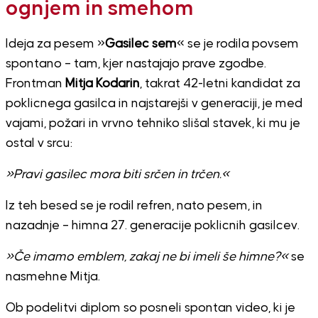
ognjem in smehom
Ideja za pesem »
Gasilec sem
« se je rodila povsem
spontano – tam, kjer nastajajo prave zgodbe.
Frontman
Mitja Kodarin
, takrat 42-letni kandidat za
poklicnega gasilca in najstarejši v generaciji, je med
vajami, požari in vrvno tehniko slišal stavek, ki mu je
ostal v srcu:
»Pravi gasilec mora biti srčen in trčen.«
Iz teh besed se je rodil refren, nato pesem, in
nazadnje – himna 27. generacije poklicnih gasilcev.
»Če imamo emblem, zakaj ne bi imeli še himne?«
se
nasmehne Mitja.
Ob podelitvi diplom so posneli spontan video, ki je