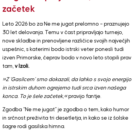
začetek
Leto 2026 bo za Ne me jugat prelomno – praznujejo
30 let delovanja. Temu v čast pripravljajo turnejo,
nove skladbe in prenovljene različice svojih največjih
uspešnic, s katerimi bodo istrski veter ponesli tudi
izven Primorske, čeprav bodo v novo leto stopili prav
tam,
v Izoli.
»Z ‘Gasilcem’ smo dokazali, da lahko s svojo energijo
in istrskim duhom ogrejemo tudi srca izven našega
konca. To je šele začetek,«
pravijo fantje.
Zgodba “Ne me jugat” je zgodba o tem, kako humor
in srčnost preživita tri desetletja, in kako se iz šolske
šagre rodi gasilska himna.