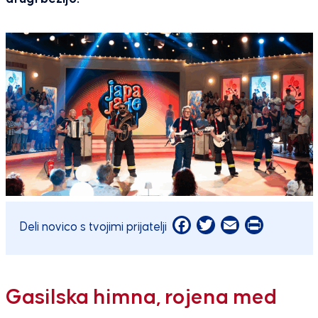
Facebook
Twitter
Email
Print
Deli novico s tvojimi prijatelji
Gasilska himna, rojena med