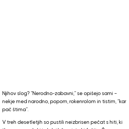
Njihov slog? “Nerodno-zabavni,” se opišejo sami –
nekje med narodno, popom, rokenrolom in tistim, “kar
pač štima”.
V treh desetletjih so pustili neizbrisen pečat s hiti, ki