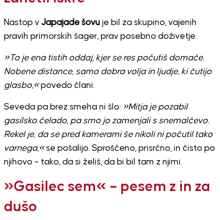
Nastop v
Japajade šovu
je bil za skupino, vajenih
pravih primorskih šager, prav posebno doživetje.
»To je ena tistih oddaj, kjer se res počutiš domače.
Nobene distance, samo dobra volja in ljudje, ki čutijo
glasbo,«
povedo člani.
Seveda pa brez smeha ni šlo:
»Mitja je pozabil
gasilsko čelado, pa smo jo zamenjali s snemalčevo.
Rekel je, da se pred kamerami še nikoli ni počutil tako
varnega,«
se pošalijo. Sproščeno, prisrčno, in čisto po
njihovo – tako, da si želiš, da bi bil tam z njimi.
»Gasilec sem« – pesem z in za
dušo