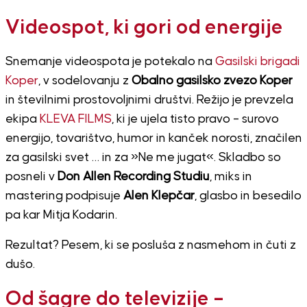
Videospot, ki gori od energije
Snemanje videospota je potekalo na
Gasilski brigadi
Koper
, v sodelovanju z
Obalno gasilsko zvezo Koper
in številnimi prostovoljnimi društvi. Režijo je prevzela
ekipa
KLEVA FILMS
, ki je ujela tisto pravo – surovo
energijo, tovarištvo, humor in kanček norosti, značilen
za gasilski svet … in za »Ne me jugat«. Skladbo so
posneli v
Don Allen Recording Studiu
, miks in
mastering podpisuje
Alen Klepčar
, glasbo in besedilo
pa kar Mitja Kodarin.
Rezultat? Pesem, ki se posluša z nasmehom in čuti z
dušo.
Od šagre do televizije –