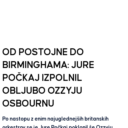
OD POSTOJNE DO
BIRMINGHAMA: JURE
POČKAJ IZPOLNIL
OBLJUBO OZZYJU
OSBOURNU
Po nastopu z enim najuglednejših britanskih
orkestrov se je Jure Počkaj poklonil še Ozzyju