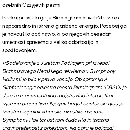
osebnih Ozzyjevih pesmi.
Počkaj pravi, da ga je Birmingham navdušil s svojo
neposredno in iskreno glasbeno energijo. Posebej ga
je navdušilo občinstvo, ki po njegovih besedah
umetnost sprejema z veliko odprtostjo in
spoštovanjem.
»Sodelovanje z Juretom Počkajem pri izvedbi
Brahmsovega Nemškega rekviema v Symphony
Hallu mi je bilo v pravo veselje. Ob spremljavi
Simfoničnega orkestra mesta Birmingham (CBSO) je
Jure to monumentalno mojstrovino interpretiral
izjemno prepričljivo. Njegov bogat baritonski glas je
izvrstno zapolnil vrhunsko akustiko dvorane
Symphony Hall ter ustvaril čudovito in izrazno
uravnoteženost z orkestrom. Na odru je pokazal