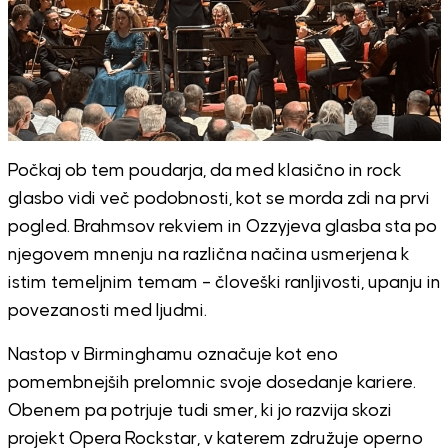
Počkaj ob tem poudarja, da med klasično in rock
glasbo vidi več podobnosti, kot se morda zdi na prvi
pogled. Brahmsov rekviem in Ozzyjeva glasba sta po
njegovem mnenju na različna načina usmerjena k
istim temeljnim temam – človeški ranljivosti, upanju in
povezanosti med ljudmi.
Nastop v Birminghamu označuje kot eno
pomembnejših prelomnic svoje dosedanje kariere.
Obenem pa potrjuje tudi smer, ki jo razvija skozi
projekt Opera Rockstar, v katerem združuje operno