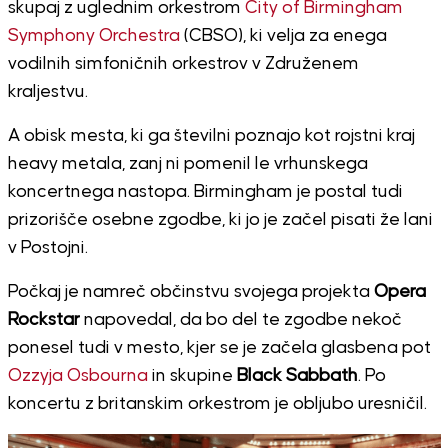
skupaj z uglednim orkestrom
City of Birmingham
Symphony Orchestra
(CBSO), ki velja za enega
vodilnih simfoničnih orkestrov v Združenem
kraljestvu.
A obisk mesta, ki ga številni poznajo kot rojstni kraj
heavy metala, zanj ni pomenil le vrhunskega
koncertnega nastopa. Birmingham je postal tudi
prizorišče osebne zgodbe, ki jo je začel pisati že lani
v Postojni.
Počkaj je namreč občinstvu svojega projekta
Opera
Rockstar
napovedal, da bo del te zgodbe nekoč
ponesel tudi v mesto, kjer se je začela glasbena pot
Ozzyja Osbourna
in skupine
Black Sabbath
. Po
koncertu z britanskim orkestrom je obljubo uresničil.