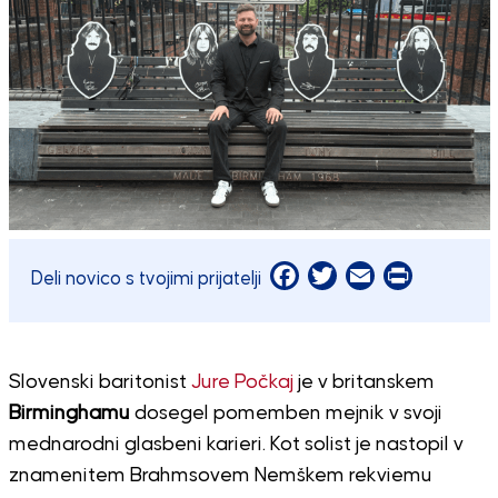
Facebook
Twitter
Email
Print
Deli novico s tvojimi prijatelji
Slovenski baritonist
Jure Počkaj
je v britanskem
Birminghamu
dosegel pomemben mejnik v svoji
mednarodni glasbeni karieri. Kot solist je nastopil v
znamenitem Brahmsovem Nemškem rekviemu