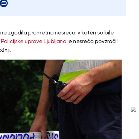
er
mail
Print
ne zgodila prometna nesreča, v kateri so bile
h
Policijske uprave Ljubljana
je nesrečo povzročil
žnji.