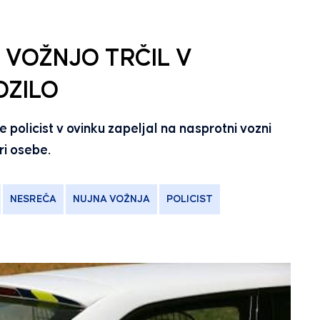
 VOŽNJO TRČIL V
OZILO
je policist v ovinku zapeljal na nasprotni vozni
ri osebe.
NESREČA
NUJNA VOŽNJA
POLICIST