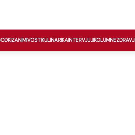
ODKI
ZANIMIVOSTI
KULINARIKA
INTERVJUJI
KOLUMNE
ZDRAVJ