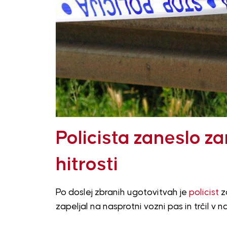
Policista zaneslo z
hitrosti
Po doslej zbranih ugotovitvah je
policist
za
zapeljal na nasprotni vozni pas in trčil v 