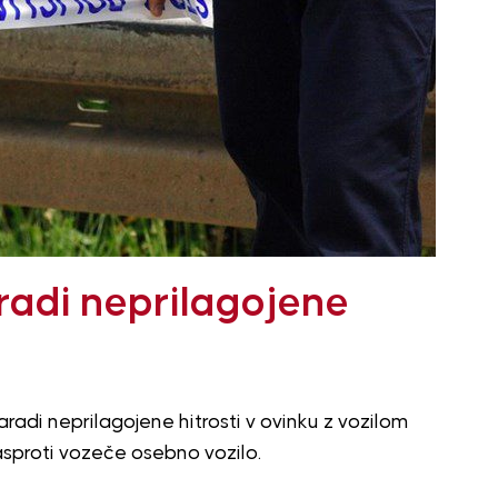
aradi neprilagojene
radi neprilagojene hitrosti v ovinku z vozilom
nasproti vozeče osebno vozilo.