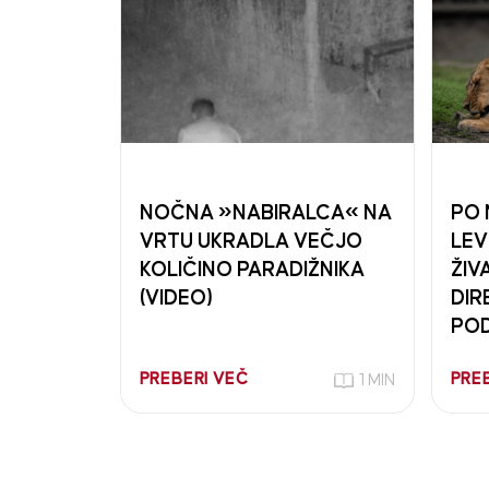
NOČNA »NABIRALCA« NA
PO 
VRTU UKRADLA VEČJO
LEV
KOLIČINO PARADIŽNIKA
ŽIV
(VIDEO)
DIR
PO
PREBERI VEČ
PRE
1 MIN