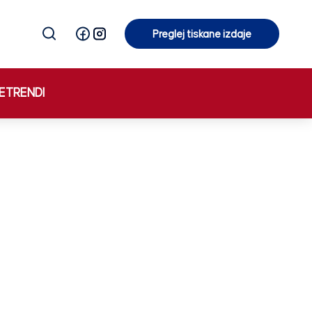
Preglej tiskane izdaje
Preglej tiskane izdaje
E
TRENDI