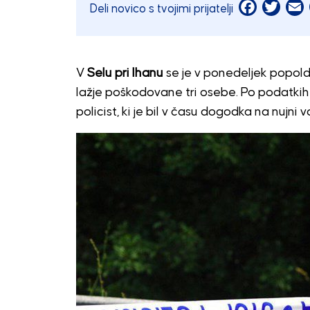
Facebook
Twitt
E
Deli novico s tvojimi prijatelji
V
Selu pri Ihanu
se je v ponedeljek popold
lažje poškodovane tri osebe. Po podatki
policist, ki je bil v času dogodka na nujni vo