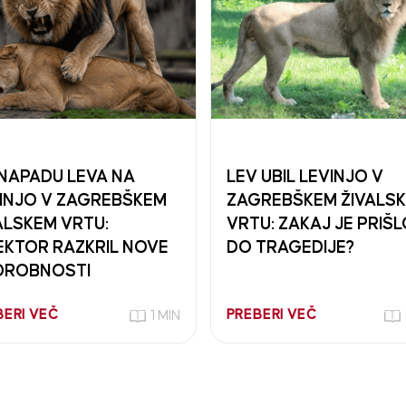
NAPADU LEVA NA
LEV UBIL LEVINJO V
INJO V ZAGREBŠKEM
ZAGREBŠKEM ŽIVALS
ALSKEM VRTU:
VRTU: ZAKAJ JE PRIŠL
EKTOR RAZKRIL NOVE
DO TRAGEDIJE?
DROBNOSTI
BERI VEČ
PREBERI VEČ
1 MIN