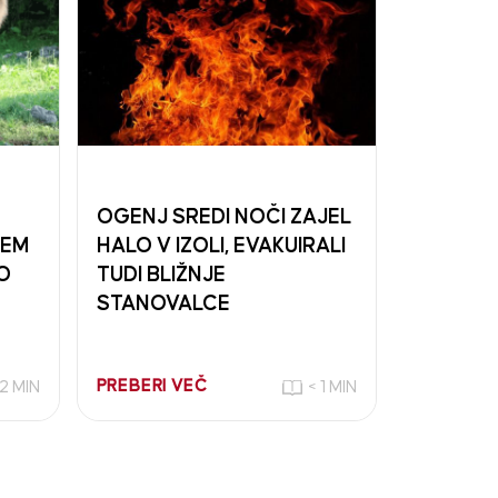
OGENJ SREDI NOČI ZAJEL
KEM
HALO V IZOLI, EVAKUIRALI
O
TUDI BLIŽNJE
STANOVALCE
PREBERI VEČ
2 MIN
< 1 MIN