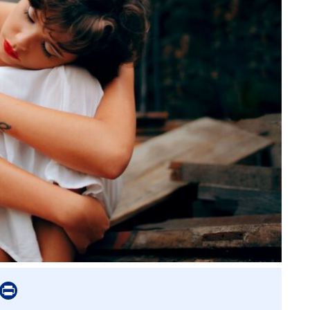
er
mail
Print