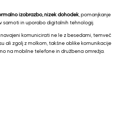
 formalno izobrazbo, nizek dohodek
, pomanjkanje
 v samoti in uporabo digitalnih tehnologij.
ja navajeni komunicirati ne le z besedami, temveč
su ali zgolj z molkom, takšne oblike komunikacije
jučno na mobilne telefone in družbena omrežja.