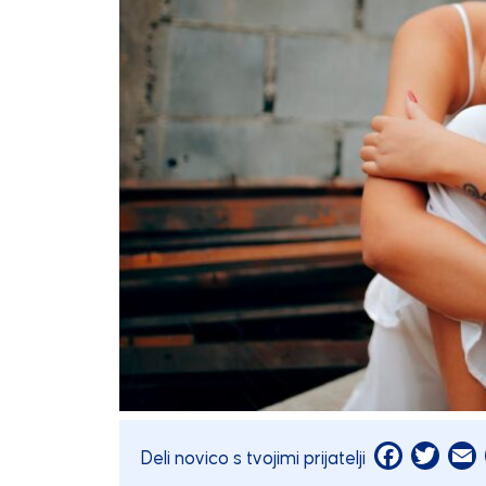
Facebook
Twitt
E
Deli novico s tvojimi prijatelji