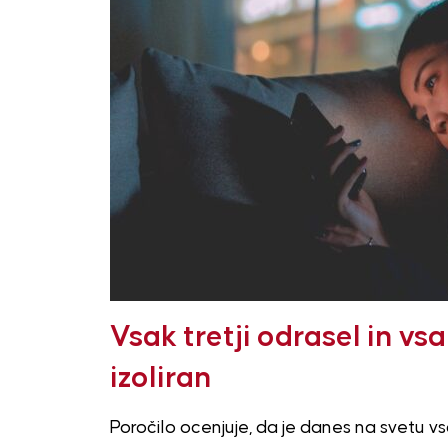
Vsak tretji odrasel in vs
izoliran
Poročilo ocenjuje, da je danes na svetu vsa