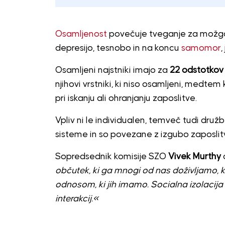
Osamljenost
povečuje tveganje za možgans
depresijo, tesnobo in na koncu
samomor
,
Osamljeni najstniki imajo za
22 odstotkov 
njihovi vrstniki, ki niso osamljeni, medte
pri iskanju ali ohranjanju zaposlitve.
Vpliv ni le individualen, temveč tudi družb
sisteme in so povezane z izgubo zaposlit
Sopredsednik komisije SZO
Vivek Murthy
občutek, ki ga mnogi od nas doživljamo, ko
odnosom, ki jih imamo. Socialna izolacija 
interakcij.«