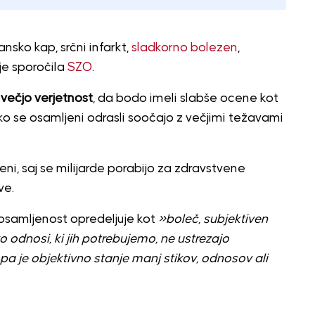
ko kap, srčni infarkt,
sladkorno bolezen
,
 je sporočila
SZO
.
večjo verjetnost
, da bodo imeli slabše ocene kot
m ko se osamljeni odrasli soočajo z večjimi težavami
eni, saj se milijarde porabijo za zdravstvene
ve.
osamljenost opredeljuje kot
»boleč, subjektiven
 odnosi, ki jih potrebujemo, ne ustrezajo
pa je objektivno stanje manj stikov, odnosov ali