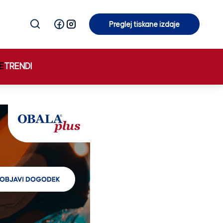
Preglej tiskane izdaje
Preglej tiskane izdaje
E
TRENDI