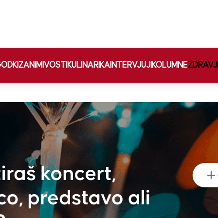
ODKI
ZANIMIVOSTI
KULINARIKA
INTERVJUJI
KOLUMNE
ZDRAVJ