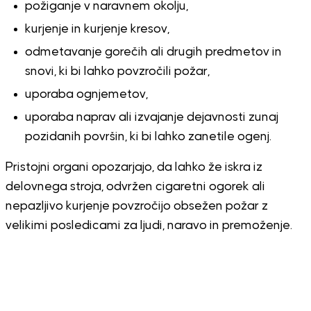
požiganje v naravnem okolju,
kurjenje in kurjenje kresov,
odmetavanje gorečih ali drugih predmetov in
snovi, ki bi lahko povzročili požar,
uporaba ognjemetov,
uporaba naprav ali izvajanje dejavnosti zunaj
pozidanih površin, ki bi lahko zanetile ogenj.
Pristojni organi opozarjajo, da lahko že iskra iz
delovnega stroja, odvržen cigaretni ogorek ali
nepazljivo kurjenje povzročijo obsežen požar z
velikimi posledicami za ljudi, naravo in premoženje.