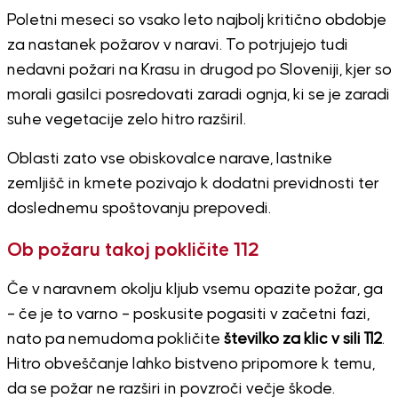
Poletni meseci so vsako leto najbolj kritično obdobje
za nastanek požarov v naravi. To potrjujejo tudi
nedavni požari na Krasu in drugod po Sloveniji, kjer so
morali gasilci posredovati zaradi ognja, ki se je zaradi
suhe vegetacije zelo hitro razširil.
Oblasti zato vse obiskovalce narave, lastnike
zemljišč in kmete pozivajo k dodatni previdnosti ter
doslednemu spoštovanju prepovedi.
Ob požaru takoj pokličite 112
Če v naravnem okolju kljub vsemu opazite požar, ga
– če je to varno – poskusite pogasiti v začetni fazi,
nato pa nemudoma pokličite
številko za klic v sili 112
.
Hitro obveščanje lahko bistveno pripomore k temu,
da se požar ne razširi in povzroči večje škode.