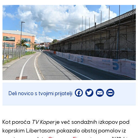
Facebook
Twitter
Email
Print
Deli novico s tvojimi prijatelji
Kot poroča
TV Koper
je več sondažnih izkopov pod
koprskim Libertasom pokazalo obstoj pomolov iz