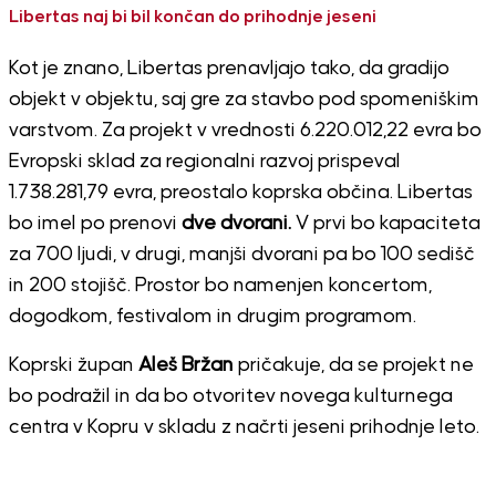
Libertas naj bi bil končan do prihodnje jeseni
Kot je znano, Libertas prenavljajo tako, da gradijo
objekt v objektu, saj gre za stavbo pod spomeniškim
varstvom. Za projekt v vrednosti 6.220.012,22 evra bo
Evropski sklad za regionalni razvoj prispeval
1.738.281,79 evra, preostalo koprska občina. Libertas
bo imel po prenovi
dve dvorani.
V prvi bo kapaciteta
za 700 ljudi, v drugi, manjši dvorani pa bo 100 sedišč
in 200 stojišč. Prostor bo namenjen koncertom,
dogodkom, festivalom in drugim programom.
Koprski župan
Aleš Bržan
pričakuje, da se projekt ne
bo podražil in da bo otvoritev novega kulturnega
centra v Kopru v skladu z načrti jeseni prihodnje leto.