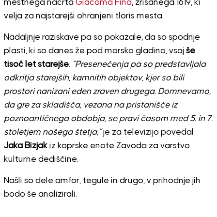
mestnega načrta
Giacoma Fina
, zrisanega 1619, ki
velja za najstarejši ohranjeni tloris mesta.
Nadaljnje raziskave pa so pokazale, da so spodnje
plasti, ki so danes že pod morsko gladino, vsaj
še
tisoč let starejše
.
“Presenečenja pa so predstavljala
odkritja starejših, kamnitih objektov, kjer so bili
prostori nanizani eden zraven drugega. Domnevamo,
da gre za skladišča, vezana na pristanišče iz
poznoantičnega obdobja, se pravi časom med 5. in 7.
stoletjem našega štetja,”
je za televizijo povedal
Jaka Bizjak
iz koprske enote Zavoda za varstvo
kulturne dediščine.
Našli so dele amfor, tegule in drugo, v prihodnje jih
bodo še analizirali.