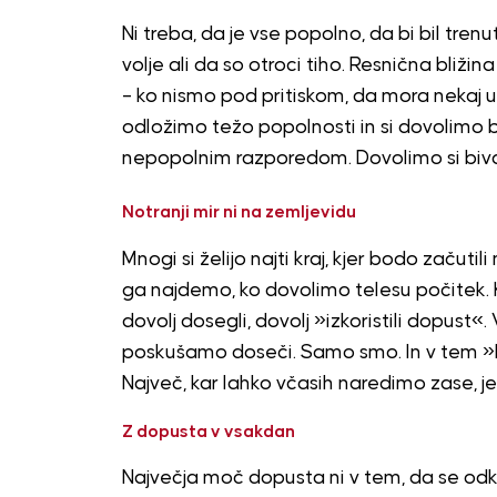
Ni treba, da je vse popolno, da bi bil tren
volje ali da so otroci tiho. Resnična bliži
– ko nismo pod pritiskom, da mora nekaj usp
odložimo težo popolnosti in si dovolimo bi
nepopolnim razporedom. Dovolimo si bivan
Notranji mir ni na zemljevidu
Mnogi si želijo najti kraj, kjer bodo začutil
ga najdemo, ko dovolimo telesu počitek. K
dovolj dosegli, dovolj »izkoristili dopust«
poskušamo doseči. Samo smo. In v tem »bit
Največ, kar lahko včasih naredimo zase, j
Z dopusta v vsakdan
Največja moč dopusta ni v tem, da se od