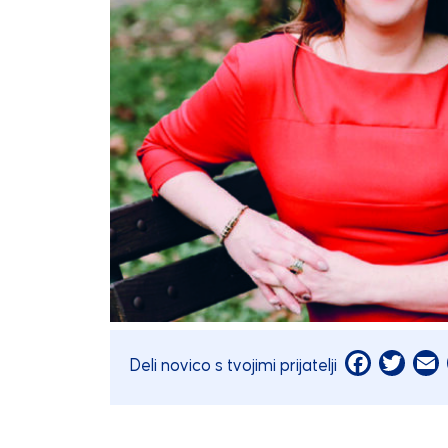
Facebook
Twitt
E
Deli novico s tvojimi prijatelji