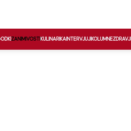
ODKI
ZANIMIVOSTI
KULINARIKA
INTERVJUJI
KOLUMNE
ZDRAVJ