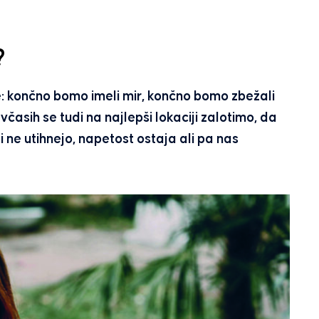
?
: končno bomo imeli mir, končno bomo zbežali
časih se tudi na najlepši lokaciji zalotimo, da
i ne utihnejo, napetost ostaja ali pa nas