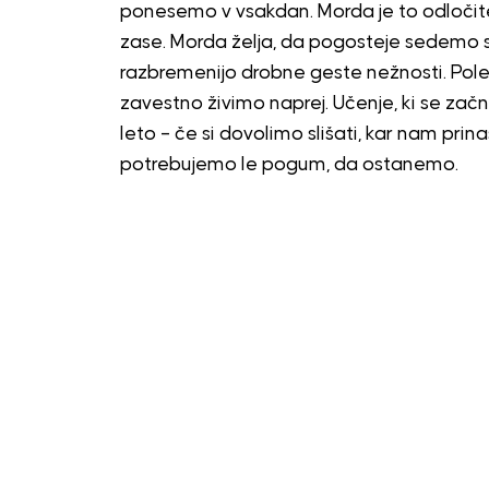
ponesemo v vsakdan. Morda je to odločit
zase. Morda želja, da pogosteje sedemo s
razbremenijo drobne geste nežnosti. Poletj
zavestno živimo naprej. Učenje, ki se zač
leto – če si dovolimo slišati, kar nam prina
potrebujemo le pogum, da ostanemo.