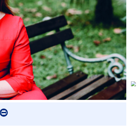
er
mail
Print