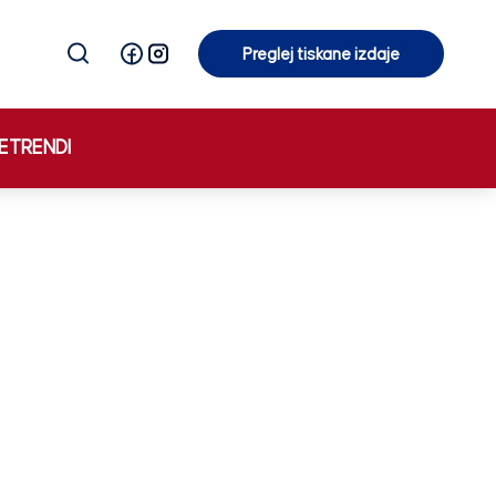
Preglej tiskane izdaje
Preglej tiskane izdaje
E
TRENDI