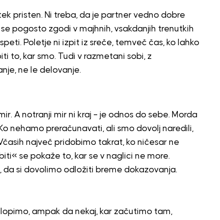
utek pristen. Ni treba, da je partner vedno dobre
na se pogosto zgodi v majhnih, vsakdanjih trenutkih
eti. Poletje ni izpit iz sreče, temveč čas, ko lahko
ti to, kar smo. Tudi v razmetani sobi, z
je, ne le delovanje.
i mir. A notranji mir ni kraj – je odnos do sebe. Morda
o nehamo preračunavati, ali smo dovolj naredili,
. Včasih največ pridobimo takrat, ko ničesar ne
i« se pokaže to, kar se v naglici ne more.
e, da si dovolimo odložiti breme dokazovanja.
klopimo, ampak da nekaj, kar začutimo tam,