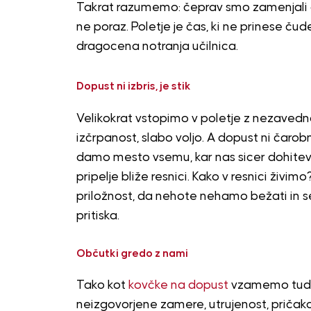
Takrat razumemo: čeprav smo zamenjali oko
ne poraz. Poletje je čas, ki ne prinese č
dragocena notranja učilnica.
Dopust ni izbris, je stik
Velikokrat vstopimo v poletje z nezavedn
izčrpanost, slabo voljo. A dopust ni čaro
damo mesto vsemu, kar nas sicer dohiteva 
pripelje bliže resnici. Kako v resnici živi
priložnost, da nehote nehamo bežati in s
pritiska.
Občutki gredo z nami
Tako kot
kovčke na dopust
vzamemo tudi 
neizgovorjene zamere, utrujenost, pričako