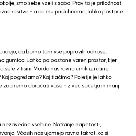
lje, smo sebe vzeli s sabo. Prav to je priložnost,
udežne rešitve – a če mu prisluhnemo, lahko postane
o idejo, da bomo tam vse popravili: odnose,
bna gumica. Lahko pa postane varen prostor, kjer
šele v tišini. Morda nas ravno umik iz rutine
mo? Kaj pogrešamo? Kaj tlačimo? Poletje je lahko
e začnemo obračati vase – z več sočutja in manj
nezavedne vsebine. Notranje napetosti,
vanja. Včasih nas ujamejo ravno takrat, ko si