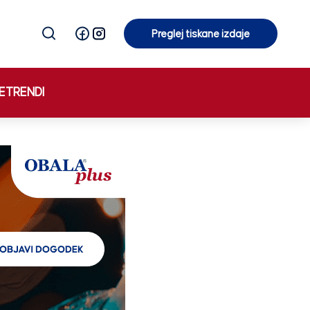
Preglej tiskane izdaje
Preglej tiskane izdaje
E
TRENDI