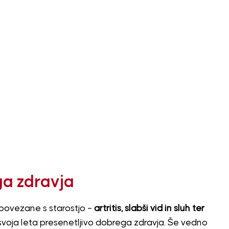
ga zdravja
povezane s starostjo –
artritis, slabši vid in sluh ter
za svoja leta presenetljivo dobrega zdravja. Še vedno