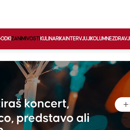
ODKI
ZANIMIVOSTI
KULINARIKA
INTERVJUJI
KOLUMNE
ZDRAVJ