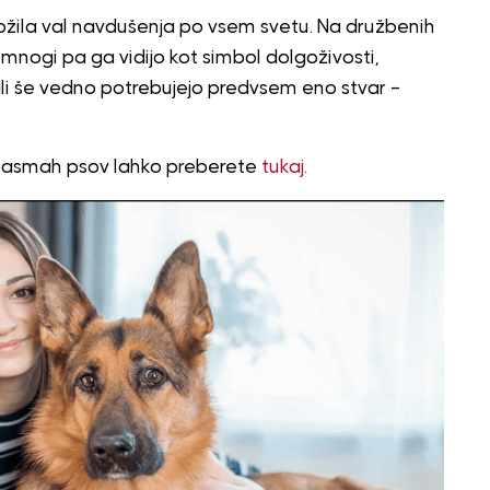
prožila val navdušenja po vsem svetu. Na družbenih
mnogi pa ga vidijo kot simbol dolgoživosti,
vali še vedno potrebujejo predvsem eno stvar –
h pasmah psov lahko preberete
tukaj.