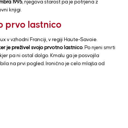
mbra 1995
, njegova starost pa je potrjena z
ni knjigi.
o prvo lastnico
ux v vzhodni Franciji, v regiji Haute-Savoie.
ker je preživel svojo prvotno lastnico
. Po njeni smrti
jer pa ni ostal dolgo. Kmalu ga je posvojila
ubila na prvi pogled. Ironično je celo mlajša od