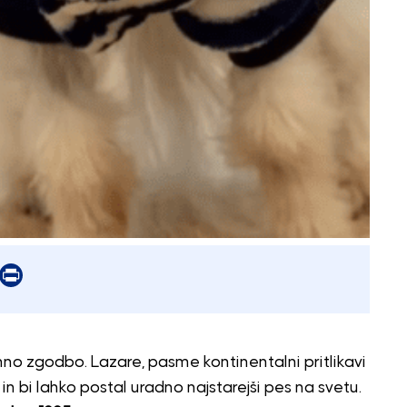
er
mail
Print
emno zgodbo.
Lazare
, pasme kontinentalni pritlikavi
in bi lahko postal uradno najstarejši pes na svetu.