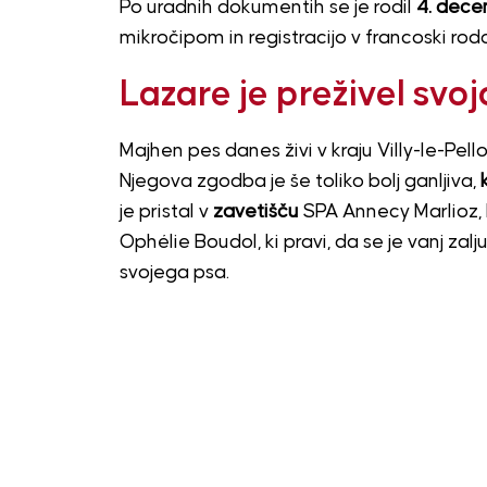
Po uradnih dokumentih se je rodil
4. dece
mikročipom in registracijo v francoski rodov
Lazare je preživel svoj
Majhen pes danes živi v kraju Villy-le-Pello
Njegova zgodba je še toliko bolj ganljiva,
je pristal v
zavetišču
SPA Annecy Marlioz, k
Ophélie Boudol, ki pravi, da se je vanj zalj
svojega psa.