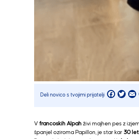
Facebook
Twitt
E
Deli novico s tvojimi prijatelji
V
francoskih Alpah
živi majhen pes z izj
španjel oziroma Papillon, je star kar
30 let