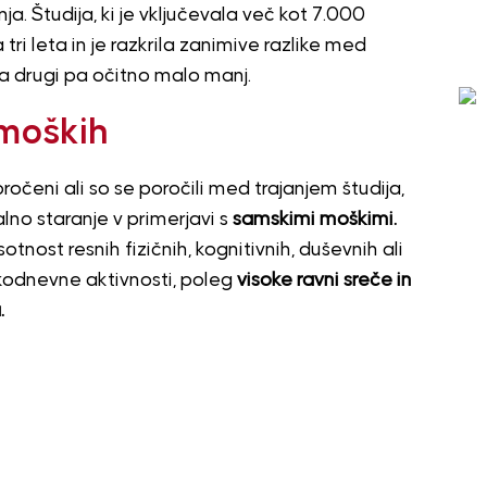
a. Študija, ki je vključevala več kot 7.000
 tri leta in je razkrila zanimive razlike med
na drugi pa očitno malo manj.
 moških
oročeni ali so se poročili med trajanjem študija,
lno staranje v primerjavi s
samskimi moškimi.
tnost resnih fizičnih, kognitivnih, duševnih ali
akodnevne aktivnosti, poleg
visoke ravni sreče in
.