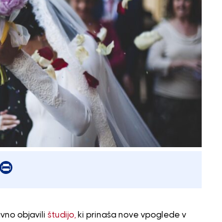
er
mail
Print
no objavili
študijo,
ki prinaša nove vpoglede v