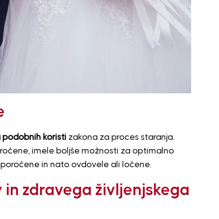
e
a podobnih koristi
zakona za proces staranja.
 poročene, imele boljše možnosti za optimalno
le poročene in nato ovdovele ali ločene.
 in zdravega življenjskega