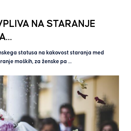
VPLIVA NA STARANJE
PA…
onskega statusa na kakovost staranja med
aranje moških, za ženske pa …