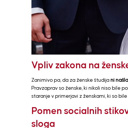
Vpliv zakona na žensk
Zanimivo pa, da za ženske študija
ni našl
Pravzaprav so ženske, ki nikoli niso bile
staranje v primerjavi z ženskami, ki so bi
Pomen socialnih stikov
sloga