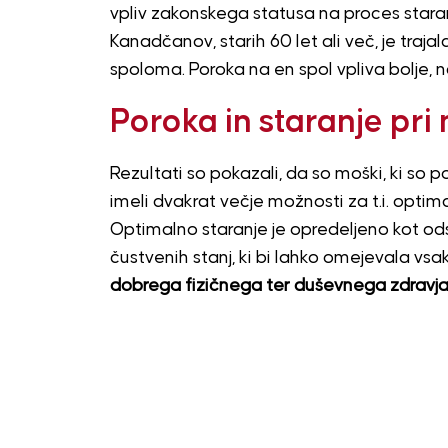
vpliv zakonskega statusa na proces staranj
Kanadčanov, starih 60 let ali več, je trajala
spoloma. Poroka na en spol vpliva bolje, 
Poroka in staranje pri
Rezultati so pokazali, da so moški, ki so p
imeli dvakrat večje možnosti za t.i. optima
Optimalno staranje je opredeljeno kot odso
čustvenih stanj, ki bi lahko omejevala vs
dobrega fizičnega ter duševnega zdravja