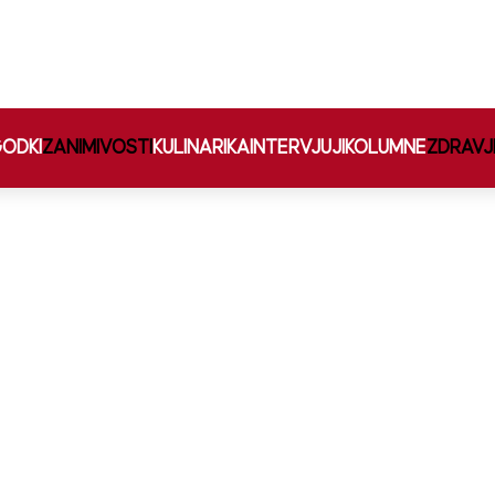
ODKI
ZANIMIVOSTI
KULINARIKA
INTERVJUJI
KOLUMNE
ZDRAVJ