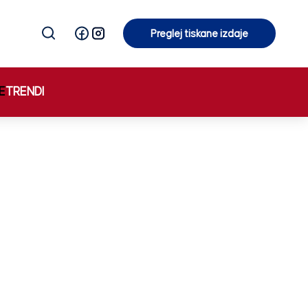
Preglej tiskane izdaje
Preglej tiskane izdaje
E
TRENDI