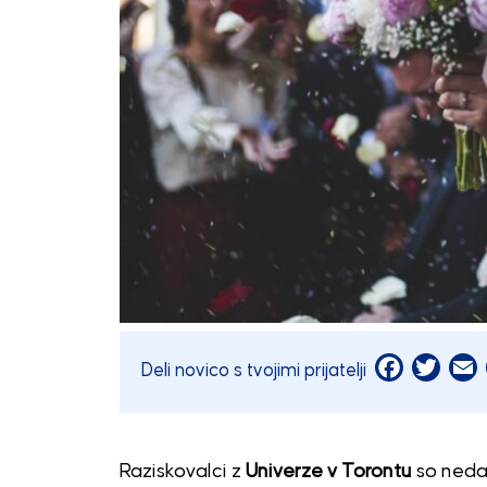
Facebook
Twitt
E
Deli novico s tvojimi prijatelji
Raziskovalci z
Univerze v Torontu
so nedav